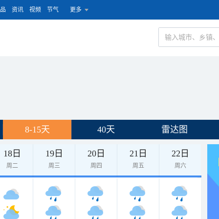
品
资讯
视频
节气
更多
8-15天
40天
雷达图
18日
19日
20日
21日
22日
周二
周三
周四
周五
周六