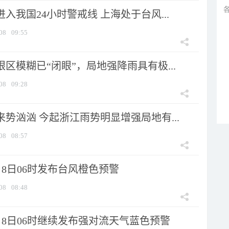
进入我国24小时警戒线 上海处于台风...
08
09:55
眼区模糊已“闭眼”，局地强降雨具有极...
08
09:28
来势汹汹 今起浙江雨势明显增强局地有...
08
08:57
8日06时发布台风橙色预警
08
08:48
月8日06时继续发布强对流天气蓝色预警