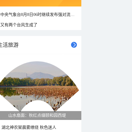
中央气象台8月8日06时继续发布强对流天气蓝色预警
又有两个台风生成了
生活旅游
紫菊满山坡 黄山坡山村秋色正好
湖北神农架晨雾缭绕 秋色迷人