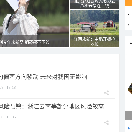
北京彩虹云隙光七彩云
浓积云接连上线
江西永新：中稻开镰抢
创今年来新高 焖蒸感不下线
收忙
将向偏西方向移动 未来对我国无影响
08
18:18
风险预警：浙江云南等部分地区风险较高
08
18:05