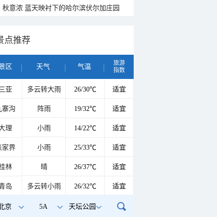
秋意浓 蓝天映衬下的哈尔滨伏尔加庄园
景点推荐
旅游
景区
天气
气温
指数
三亚
多云转大雨
26/30℃
适宜
九寨沟
阵雨
19/32℃
适宜
大理
小雨
14/22℃
适宜
张家界
小雨
25/33℃
适宜
桂林
晴
26/37℃
适宜
青岛
多云转小雨
26/32℃
适宜
北京
5A
天坛公园