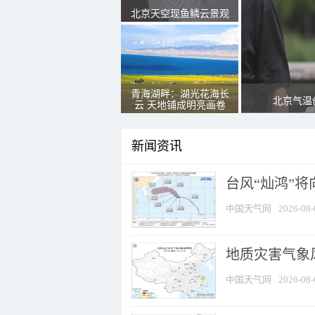
北京天空现鱼鳞云景观
青海湖畔：湖光花海长
北京气温
云 天地铺成明亮画卷
新闻资讯
台风“灿鸿”
中国天气网
2026-08-
地质灾害气象
中国天气网
2026-08-