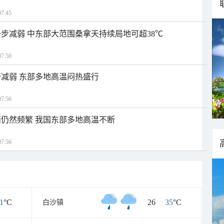
7:45
步减弱 中东部大范围桑拿天持续局地可超38℃
7:50
减弱 东部多地高温闷热盛行
7:56
仍然频繁 我国东部多地高温不断
7:56
1
°C
26
/
35
°C
白沙镇