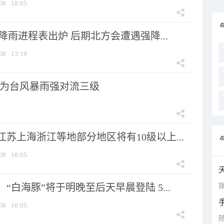
08
18:05
 降雨进程表出炉 后期北方会遭遇强降...
08
13:19
为台风暴雨强对流三级
苏上海浙江等地部分地区将有10级以上...
08
10:05
拨
“白海豚”将于明晚至后天早晨登陆 5...
08
10:05