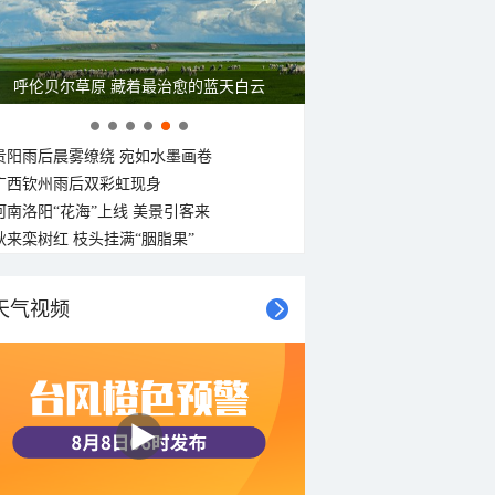
一组图感受水中消暑快乐瞬间
贵阳雨后晨雾缭绕 宛如水墨画卷
广西钦州雨后双彩虹现身
河南洛阳“花海”上线 美景引客来
秋来栾树红 枝头挂满“胭脂果”
天气视频