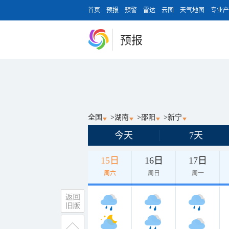
首页
预报
预警
雷达
云图
天气地图
专业产
预报
全国
>
湖南
>
邵阳
>
新宁
今天
7天
15日
16日
17日
周六
周日
周一