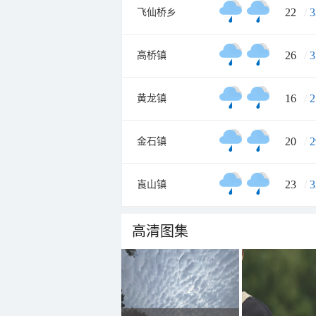
22
/
3
飞仙桥乡
26
/
3
高桥镇
16
/
2
黄龙镇
20
/
2
金石镇
23
/
3
崀山镇
高清图集