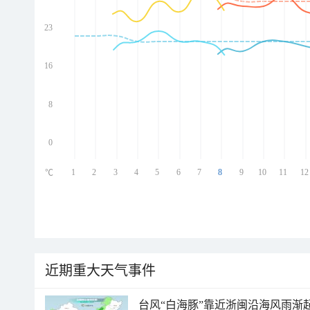
23
ed
ed
ed
16
ed
8
0
1
2
3
4
5
6
7
8
9
10
11
12
℃
近期重大天气事件
台风“白海豚”靠近浙闽沿海风雨渐