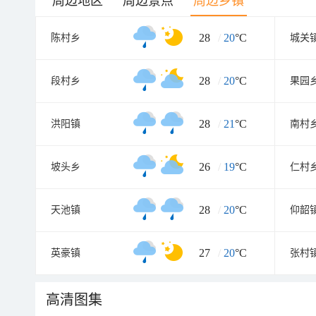
周边地区
周边景点
周边乡镇
28
/
20
°C
陈村乡
城关
28
/
20
°C
段村乡
果园
28
/
21
°C
洪阳镇
南村
26
/
19
°C
坡头乡
仁村
28
/
20
°C
天池镇
仰韶
27
/
20
°C
英豪镇
张村
高清图集