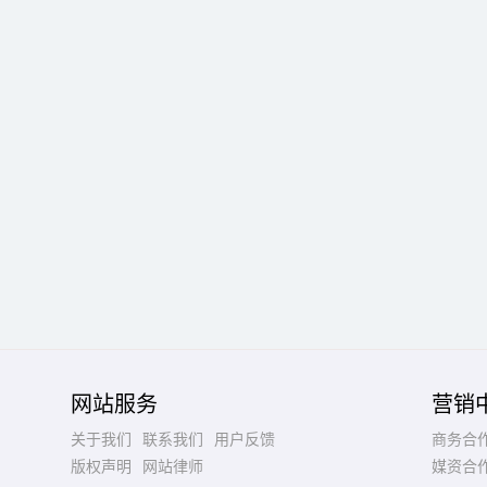
网站服务
营销
关于我们
联系我们
用户反馈
商务合
版权声明
网站律师
媒资合