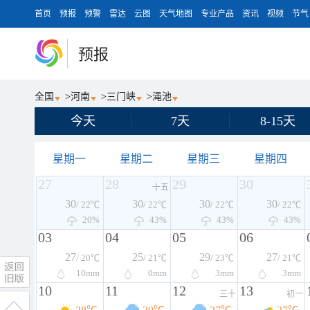
首页
预报
预警
雷达
云图
天气地图
专业产品
资讯
视频
节气
预报
全国
>
河南
>
三门峡
>
渑池
今天
7天
8-15天
星期一
星期二
星期三
星期四
27
28
29
30
十五
30
30
30
30
/ 22℃
/ 22℃
/ 22℃
/ 22℃
20%
43%
43%
43%
03
04
05
06
27
25
29
27
/ 20℃
/ 21℃
/ 23℃
/ 21℃
10
mm
0
mm
3
mm
3
mm
10
11
12
13
三十
初一