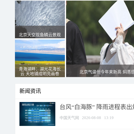
北京天空现鱼鳞云景观
青海湖畔：湖光花海长
北京气温创今年来新高 焖蒸
云 天地铺成明亮画卷
新闻资讯
台风“白海豚” 降雨进程表出炉
中国天气网
2026-08-08
13:19