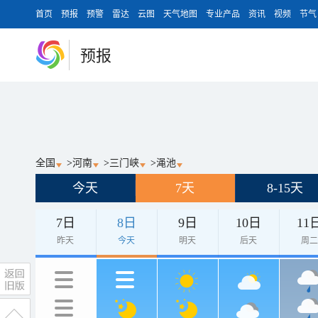
首页
预报
预警
雷达
云图
天气地图
专业产品
资讯
视频
节气
预报
全国
>
河南
>
三门峡
>
渑池
今天
7天
8-15天
7日
8日
9日
10日
11
昨天
今天
明天
后天
周