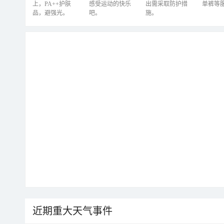
上，PA++护肤
感受运动的快乐
出需采取防护措
单裤等
品，避强光。
吧。
施。
近期重大天气事件