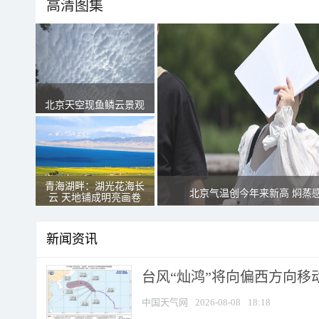
高清图集
北京天空现鱼鳞云景观
青海湖畔：湖光花海长
北京气温创今年来新高 焖蒸
云 天地铺成明亮画卷
新闻资讯
台风“灿鸿”将向偏西方向移
中国天气网
2026-08-08
18:18