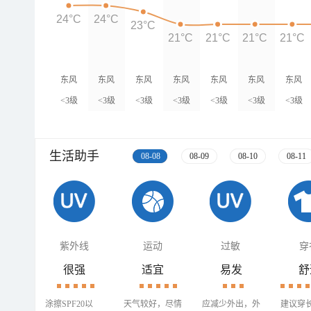
24°C
24°C
23°C
21°C
21°C
21°C
21°C
东风
东风
东风
东风
东风
东风
东风
<3级
<3级
<3级
<3级
<3级
<3级
<3级
生活助手
08-08
08-09
08-10
08-11
紫外线
运动
过敏
穿
很强
适宜
易发
舒
涂擦SPF20以
天气较好，尽情
应减少外出，外
建议穿