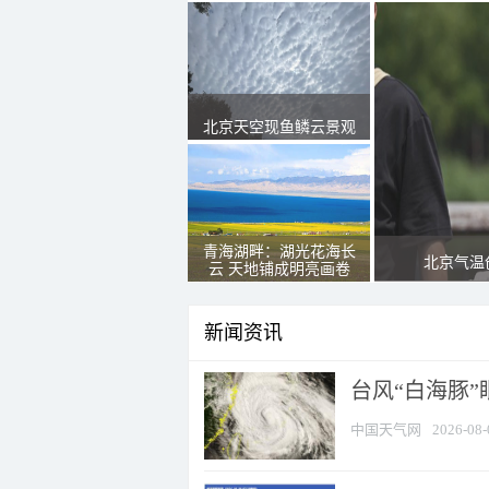
北京天空现鱼鳞云景观
青海湖畔：湖光花海长
北京气温
云 天地铺成明亮画卷
新闻资讯
台风“白海豚”
中国天气网
2026-08-