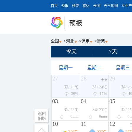
首页
预报
预警
雷达
云图
天气地图
专业产
预报
全国
>
河北
>
保定
>
清苑
今天
7天
星期一
星期二
星期三
27
28
29
十五
33
31
34
/ 23℃
/ 24℃
/ 2
30%
17%
4
03
04
05
35
34
35
/ 23℃
/ 23℃
/ 2
0
mm
0
mm
0
10
11
12