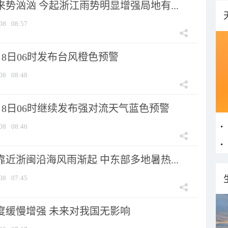
来势汹汹 今起浙江雨势明显增强局地有...
08
08:57
8日06时发布台风橙色预警
08
08:48
月8日06时继续发布强对流天气蓝色预警
08
08:46
靠近浙闽沿海风雨渐起 中东部多地暑热...
08
07:45
强度缓慢增强 未来对我国无影响