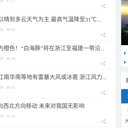
08
07:17
晴到多云天气为主 最高气温降至31℃...
08
06:52
橙色！“白海豚”将在浙江至福建一带沿...
08
06:10
南华南等地有雷暴大风或冰雹 浙江风力...
08
06:05
将向西北方向移动 未来对我国无影响
07
18:10