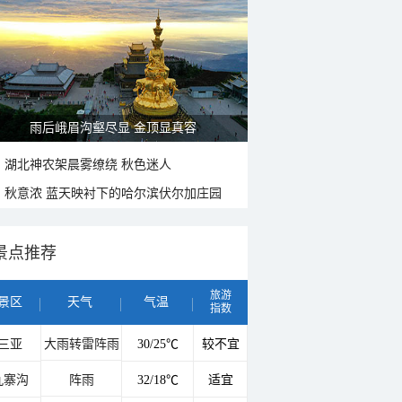
雨后峨眉沟壑尽显 金顶显真容
湖北神农架晨雾缭绕 秋色迷人
秋意浓 蓝天映衬下的哈尔滨伏尔加庄园
景点推荐
旅游
景区
天气
气温
指数
三亚
大雨转雷阵雨
30/25℃
较不宜
九寨沟
阵雨
32/18℃
适宜