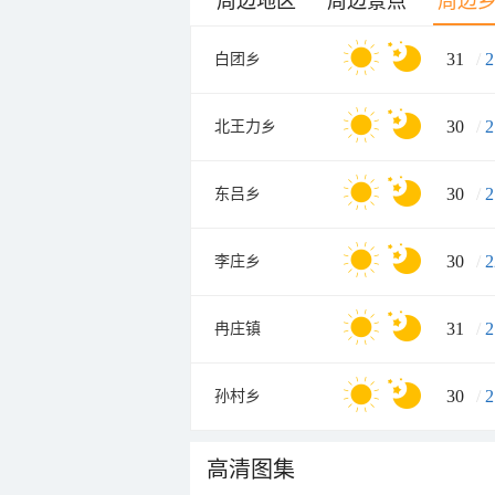
周边地区
周边景点
周边
31
/
2
白团乡
30
/
2
北王力乡
30
/
2
东吕乡
30
/
2
李庄乡
31
/
2
冉庄镇
30
/
2
孙村乡
高清图集