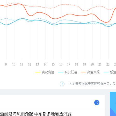
9
10
11
12
13
14
15
16
17
18
19
20
21
22
2
实况高温
实况低温
高温预报
低
16-40天预报属于客观预报产品，反
近浙闽沿海风雨渐起 中东部多地暑热消减