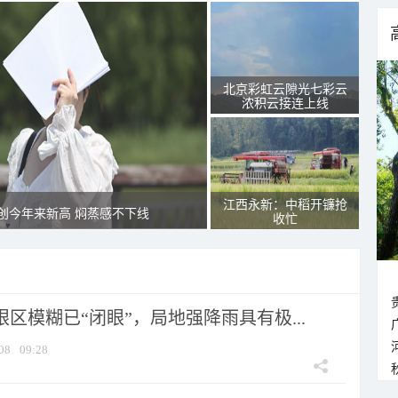
北京彩虹云隙光七彩云
浓积云接连上线
江西永新：中稻开镰抢
创今年来新高 焖蒸感不下线
收忙
眼区模糊已“闭眼”，局地强降雨具有极...
08
09:28