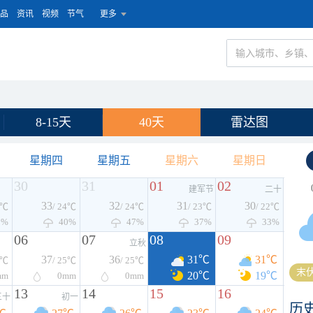
品
资讯
视频
节气
更多
8-15天
40天
雷达图
星期四
星期五
星期六
星期日
30
31
01
02
建军节
二十
33
32
31
30
5℃
/ 24℃
/ 24℃
/ 23℃
/ 22℃
0%
40%
47%
37%
33%
06
07
08
09
立秋
37
36
31℃
31℃
5℃
/ 25℃
/ 25℃
末伏
20℃
19℃
mm
0
mm
0
mm
13
14
15
16
三十
初一
历