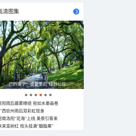
高清图集
广西南宁：盛夏里的“绿野仙踪”
贵阳雨后晨雾缭绕 宛如水墨画卷
广西钦州雨后双彩虹现身
河南洛阳“花海”上线 美景引客来
秋来栾树红 枝头挂满“胭脂果”