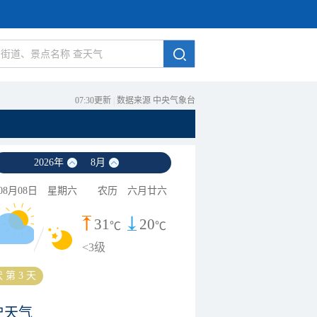
07:30更新
|
数据来源 中央气象台
2026
年
8
月
08月08日
星期六
农历
六月廿六
31
20
℃
℃
<3级
 第 3 天
史天气