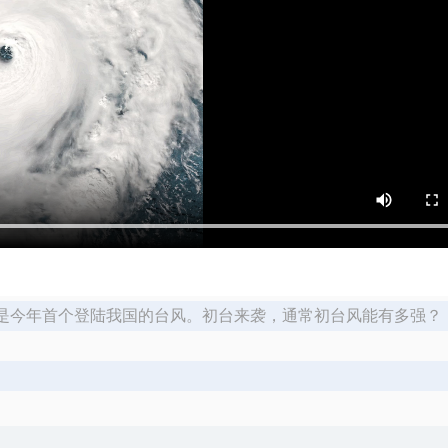
！将是今年首个登陆我国的台风。初台来袭，通常初台风能有多强？