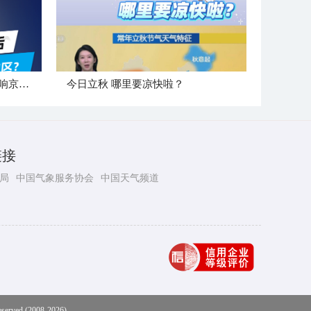
"白海豚"登陆后 是否会北上影响京津冀地区？
今日立秋 哪里要凉快啦？
链接
局
中国气象服务协会
中国天气频道
eserved (2008-2026)