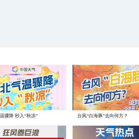
温骤降 秒入“秋凉”
台风“白海豚”去向何方？