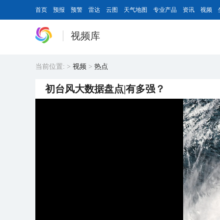
首页
预报
预警
雷达
云图
天气地图
专业产品
资讯
视频
视频库
当前位置:
>
视频
>
热点
初台风大数据盘点|有多强？