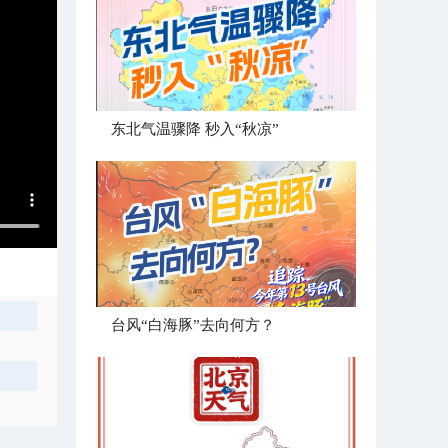
东北气温骤降 秒入“秋凉”
台风“白海豚”去向何方？