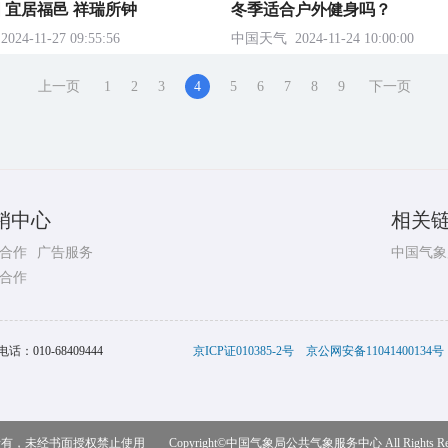
 宜居福邑 祥瑞所钟
冬季适合户外健身吗？
2024-11-27 09:55:56
中国天气
2024-11-24 10:00:00
上一页
1
2
3
5
6
7
8
9
下一页
4
销中心
相关
合作
广告服务
中国气象
合作
电话：
010-68409444
京ICP证010385-2号
京公网安备11041400134号
，未经书面授权禁止使用 Copyright©
中国气象局公共气象服务中心
All Rights R