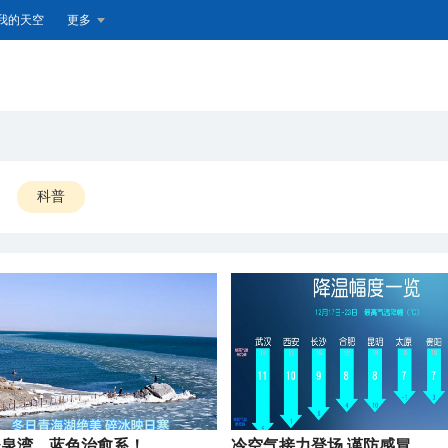
我的天空
更多
科普
圣泉湾，蓝色治愈系！
冷空气接力登场 谨防感冒