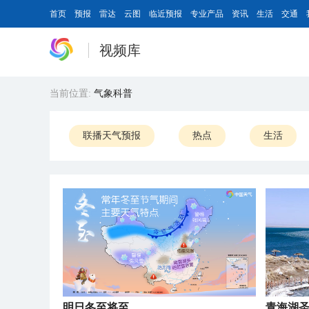
首页
预报
雷达
云图
临近预报
专业产品
资讯
生活
交通
视频库
当前位置:
气象科普
联播天气预报
热点
生活
明日冬至将至
​青海湖