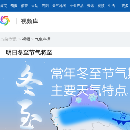
首页
预报
预警
雷达
云图
天气地图
专业产品
资讯
视频
生活
更多
视频库
当前位置:
>
视频
>
气象科普
明日冬至节气将至