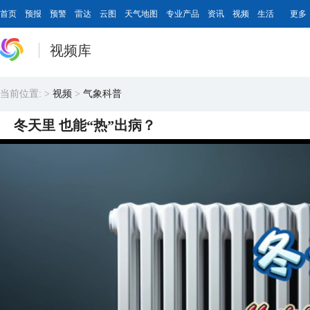
首页
预报
预警
雷达
云图
天气地图
专业产品
资讯
视频
生活
更多
视频库
当前位置:
>
视频
>
气象科普
冬天里 也能“热”出病？