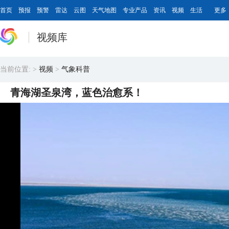
首页
预报
预警
雷达
云图
天气地图
专业产品
资讯
视频
生活
更多
视频库
当前位置:
>
视频
>
气象科普
青海湖圣泉湾，蓝色治愈系！