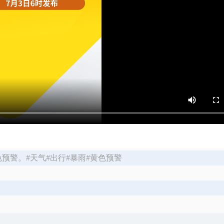
预警。#天气#出行#暴雨#黄色预警