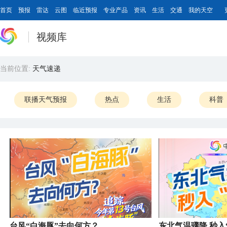
首页
预报
雷达
云图
临近预报
专业产品
资讯
生活
交通
我的天空
视频库
当前位置:
天气速递
联播天气预报
热点
生活
科普
台风“白海豚”去向何方？
东北气温骤降 秒入