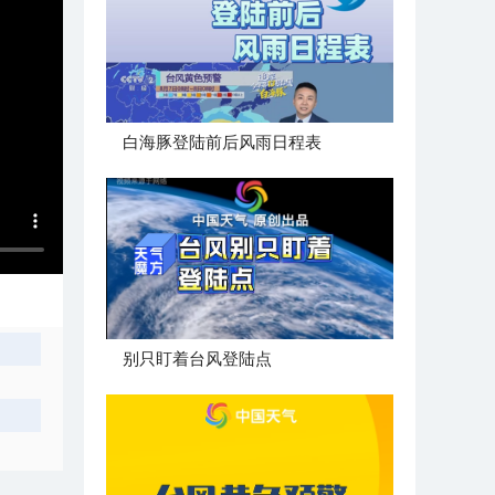
白海豚登陆前后风雨日程表
别只盯着台风登陆点