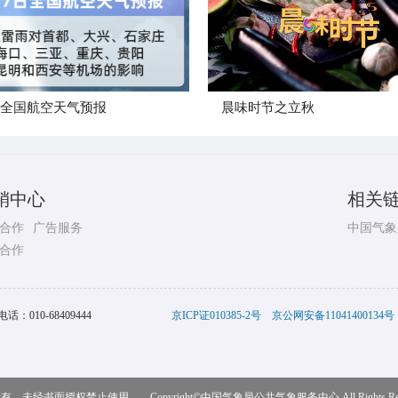
日全国航空天气预报
晨味时节之立秋
销中心
相关
合作
广告服务
中国气象
合作
电话：
010-68409444
京ICP证010385-2号
京公网安备11041400134号
，未经书面授权禁止使用 Copyright©
中国气象局公共气象服务中心
All Rights R