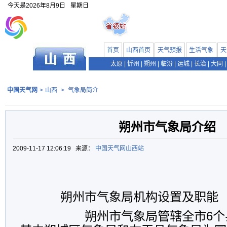
今天是
2026年8月9日
星期日
首页
山西首页
天气预报
生活气象
天
太原
|
忻州
|
朔州
|
临汾
|
运城
|
长治
|
大同
|
中国天气网
>
山西
>
气象局简介
朔州市气象局介绍
2009-11-17 12:06:19 来源：
中国天气网山西站
朔州市气象局机构设置及职能
朔州市气象局管辖全市
6
个