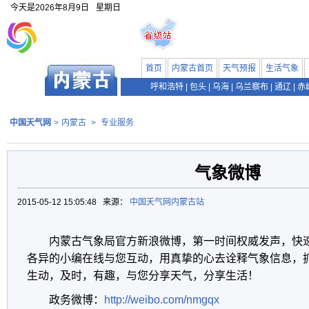
今天是
2026年8月9日
星期日
首页
内蒙古首页
天气预报
生活气象
呼和浩特
|
包头
|
乌海
|
乌兰察布
|
通辽
|
赤
中国天气网
>
内蒙古
>
专业服务
气象微博
2015-05-12 15:05:48 来源：
中国天气网内蒙古站
内蒙古气象局官方新浪微博，第一时间权威发声，快
各异的小编在线与您互动，用真挚的心去诠释气象信息，
生动，及时，有趣，与您分享天气，分享生活！
政务微博：
http://weibo.com/nmgqx