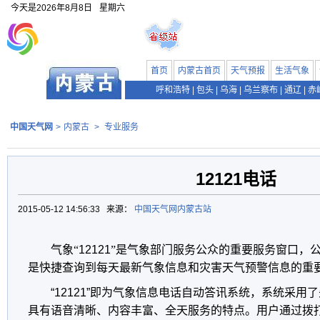
今天是
2026年8月8日
星期六
首页
内蒙古首页
天气预报
生活气象
呼和浩特
|
包头
|
乌海
|
乌兰察布
|
通辽
|
赤
中国天气网
>
内蒙古
>
专业服务
12121电话
2015-05-12 14:56:33 来源：
中国天气网内蒙古站
气象“
12121
”是气象部门服务公众的重要服务窗口，公
是快捷查询到每天最新气象信息和灾害天气预警信息的重
“12121”
即为气象信息电话自动答讯系统，系统采用了
具有语音清晰、内容丰富、全天服务的特点。用户
通过拨