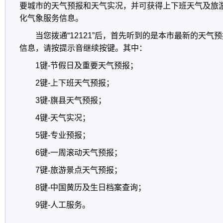
要城市的天气预报和天气实况，并可获得上下班天气及旅
化气象服务信息。
当您拨通
“12121”
后，首先听到的是本市最新的天气预
信息，请按提示音继续按键。其中：
1
键
-
节假日及重要天气预报；
2
键
-
上下班天气预报；
3
键
-
旗县天气预报；
4
键
-
天气实况；
5
键
-
专业预报；
6
键
-
一周滚动天气预报；
7
键
-
旅游景点天气预报；
8
键
-
中国黄历及生日档案查询；
9
键
-
人工服务。