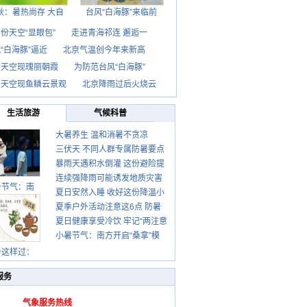
秋：暑热尚存 大自
台风“白海豚”来临前
份天空“显眼包”
走进青海祁连 邂逅一
“白海豚”逼近
北京气温创今年来新高
京天空现瑰丽朝霞
为防范台风“白海豚”
京天空现鱼鳞云景观
北京降雨过后火烧云
生活旅游
气候科普
大暑养生 温和消暑不贪凉
三伏天 不同人群专属防暑要点
暴雨天遇积水倒灌 这份避险提
请收好
连续强降雨可能诱发地质灾害
示请收好
暑节气：南
夏日安然入睡 收好这份降温小
这些前兆要知道
夏季户外活动注意这6点 防暑
贴士
夏日健康享受冷饮 牢记“两注意
健身两不误
小暑节气：南方开启“桑拿”模
一控制”
式 北方陆续进入雨季
暑这样过：
服务
气象服务热线