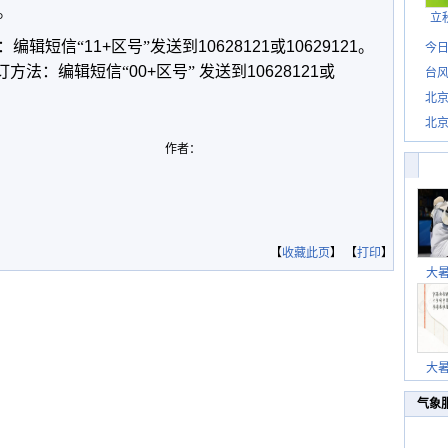
。
立
：编辑短信“
11+
区号”发送到
10628121
或
10629121
。
今日
订方法：编辑短信“
00+
区号”
发送到
10628121
或
台风
北
北
惊
作者：
【
收藏此页
】 【
打印
】
大
大
气象