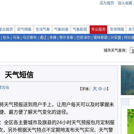
设为首页
加入收藏
蒙古首页
天气预报
生活气象
气象科普
气象影视
专业服务
专项预报
关
|
包头
|
乌海
|
乌兰察布
|
通辽
|
赤峰
|
鄂尔多斯
|
巴彦淖尔
|
锡林郭勒
|
兴安盟
|
阿拉
城市天气查询：
天气短信
蒙古站
大
中
【字体：
小
】
将天气预报送到用户手上，让用户每天可以及时掌握未
捷、最方便了解天气变化的途径。
：全区各主要城市及旗县的
24
小时天气预报包月定制服
次，另外根据天气特点不定期地发布天气实况、天气警