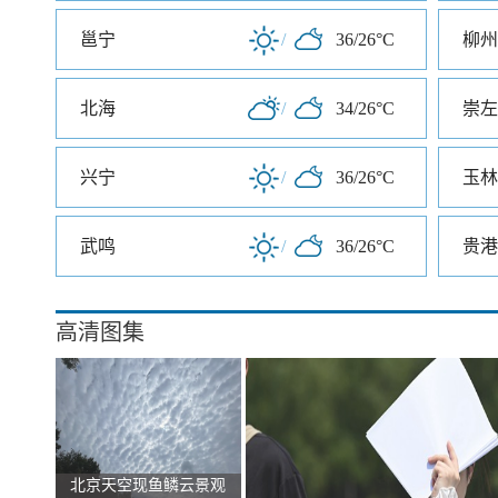
邕宁
/
36/26°C
柳州
北海
/
34/26°C
崇左
兴宁
/
36/26°C
玉林
武鸣
/
36/26°C
贵港
高清图集
北京天空现鱼鳞云景观