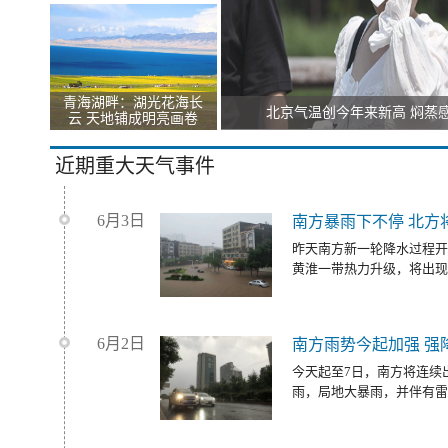
青海湖畔：湖光花海长
北京气温创今年来新高 焖蒸
云 天地铺成明亮画卷
近期重大天气事件
6月3日
南方暴雨下不停 北方
昨天南方新一轮降水过程开
黄淮一带热力升级，将出现
6月2日
南方雨势今起加强 强
今天起至7日，南方将连续
雨，局地大暴雨，并伴有雷