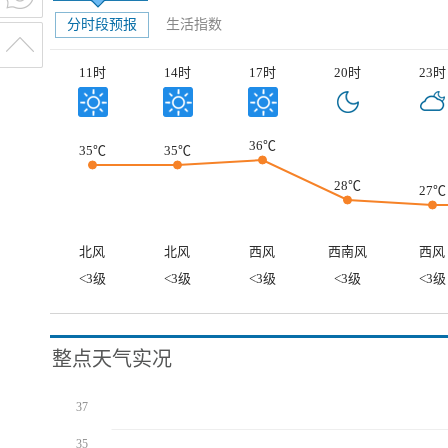
分时段预报
生活指数
11时
14时
17时
20时
23时
36℃
35℃
35℃
28℃
27℃
北风
北风
西风
西南风
西风
<3级
<3级
<3级
<3级
<3级
整点天气实况
37
35