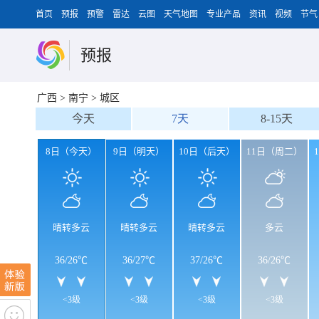
首页
预报
预警
雷达
云图
天气地图
专业产品
资讯
视频
节气
预报
广西
>
南宁
>
城区
今天
7天
8-15天
8日（今天）
9日（明天）
10日（后天）
11日（周二）
晴转多云
晴转多云
晴转多云
多云
36
/
26℃
36
/
27℃
37
/
26℃
36
/
26℃
<3级
<3级
<3级
<3级