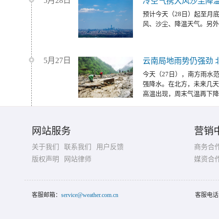
5月28日
冷空气携大风沙尘降温
预计今天（28日）起至月
风、沙尘、降温天气。另外
5月27日
云南局地雨势仍强劲 
今天（27日），南方雨水
强降水。在北方，未来几天
高温出现，周末气温再下降
网站服务
营销
关于我们
联系我们
用户反馈
商务合
版权声明
网站律师
媒资合
客服邮箱：
service@weather.com.cn
客服电话