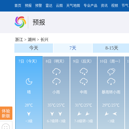
首页
预报
预警
雷达
云图
天气地图
专业产品
资讯
视频
节气
预报
浙江
>
湖州
>
长兴
今天
7天
8-15天
7日（今天）
8日（明天）
9日（后天）
10日（周一）
晴
小雨
中雨
暴雨转小雨
28℃
35℃
/
25℃
31℃
/
25℃
29℃
/
25℃
<3级
6-7级转<3级
7-8级转<3级
<3级