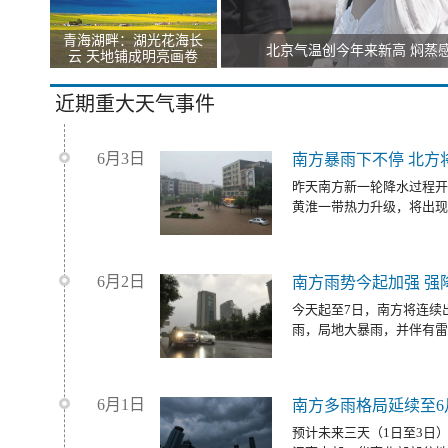
青海湖畔：湖光花海长
北京气温创今年来新高 焖蒸
云 天地铺成明亮画卷
近期重大天气事件
6月3日
南方暴雨下不停 北方
昨天南方新一轮降水过程开
黄淮一带热力升级，将出现
6月2日
南方雨势今起加强 强
今天起至7日，南方将连续
雨，局地大暴雨，并伴有雷
6月1日
南方多雨格局延续至6
预计未来三天（1日至3日