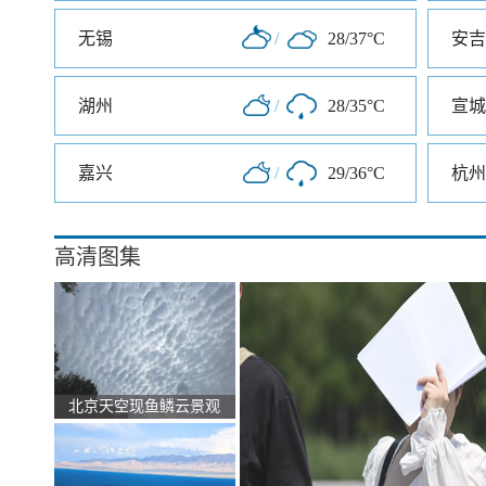
无锡
/
28/37°C
安吉
湖州
/
28/35°C
宣城
嘉兴
/
29/36°C
杭州
高清图集
北京天空现鱼鳞云景观