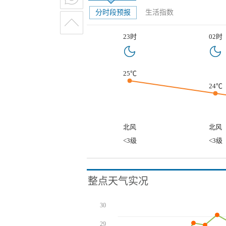
分时段预报
生活指数
23时
02时
25℃
24℃
北风
北风
<3级
<3级
整点天气实况
30
29