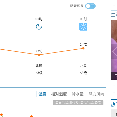
蓝天预报
生
05时
08时
24℃
23℃
北风
北风
<3级
<3级
温度
相对湿度
降水量
风力风向
最高气温: 30.1℃ , 最低气温: 25℃
热