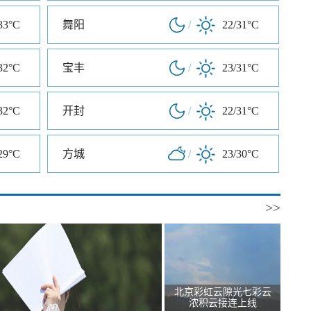
33°C
舞阳
/
22/31°C
32°C
宝丰
/
23/31°C
32°C
开封
/
22/31°C
29°C
方城
/
23/30°C
>>
北京彩虹云隙光七彩云
浓积云接连上线