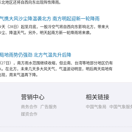
东北地区还将自西向东出现阵性降雨。
气携大风沙尘降温袭北方 南方明起迎新一轮降雨
今天（28日）起至月底，一股冷空气将自西向东影响北方，带来大
沙尘、降温天气。另外，明天起南方新一轮降雨将来袭。
局地雨势仍强劲 北方气温先升后降
（27日），南方雨水范围继续收缩，但云南、台湾等地部分地区仍有
水。在北方，未来几天多大风天气，气温波动明显，明后两天局地有
出现，周末气温再下降。
营销中心
相关链接
商务合作
广告服务
中国气象局
中国气象服
媒资合作