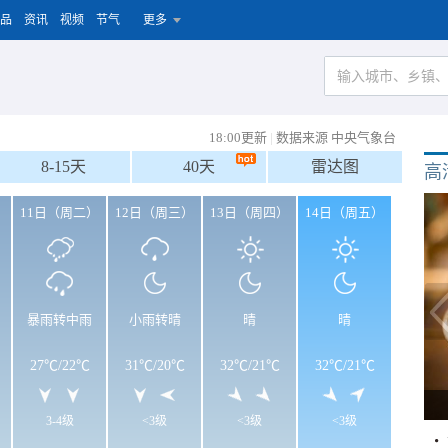
品
资讯
视频
节气
更多
18:00更新
|
数据来源 中央气象台
8-15天
40天
雷达图
高
）
11日（周二）
12日（周三）
13日（周四）
14日（周五）
暴雨转中雨
小雨转晴
晴
晴
27℃
/
22℃
31℃
/
20℃
32℃
/
21℃
32℃
/
21℃
3-4级
<3级
<3级
<3级