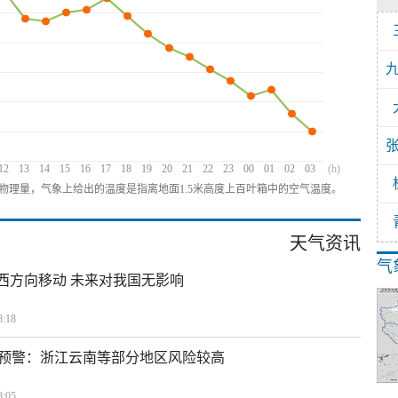
12
13
14
15
16
17
18
19
20
21
22
23
00
01
02
03
(h)
物理量，气象上给出的温度是指离地面1.5米高度上百叶箱中的空气温度。
天气资讯
气
偏西方向移动 未来对我国无影响
:18
预警：浙江云南等部分地区风险较高
:05