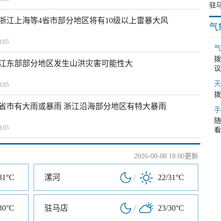
浙江上海等4省市部分地区将有10级以上雷暴大风
气
:05
气
拨
江东部部分地区发生山洪灾害可能性大
议
天
:05
拨
1省市有大雨或暴雨 浙江沿海部分地区有特大暴雨
手
随
:05
看
2026-08-08 18:00更新
31°C
漯河
/
22/31°C
30°C
驻马店
/
23/30°C