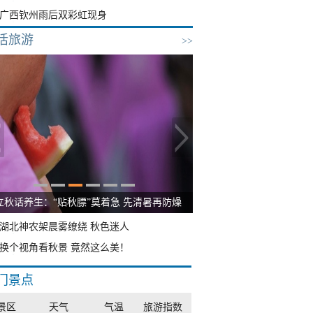
广西钦州雨后双彩虹现身
活旅游
>>
立秋话养生：“贴秋膘”莫着急 先清暑再防燥
湖北神农架晨雾缭绕 秋色迷人
换个视角看秋景 竟然这么美！
门景点
景区
天气
气温
旅游指数