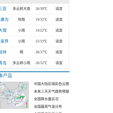
三亚
多云转大雨
26/30℃
适宜
九寨沟
阵雨
19/32℃
适宜
大理
小雨
14/22℃
适宜
张家界
小雨
25/33℃
适宜
桂林
晴
26/37℃
适宜
青岛
多云转小雨
26/32℃
适宜
象产品
中国大陆区域彩色云图
未来三天天气趋势预报
全国降水量实况
全国最高气温分布