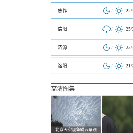
焦作
/
22/
信阳
/
25/
济源
/
22/
洛阳
/
21/
高清图集
北京天空现鱼鳞云景观