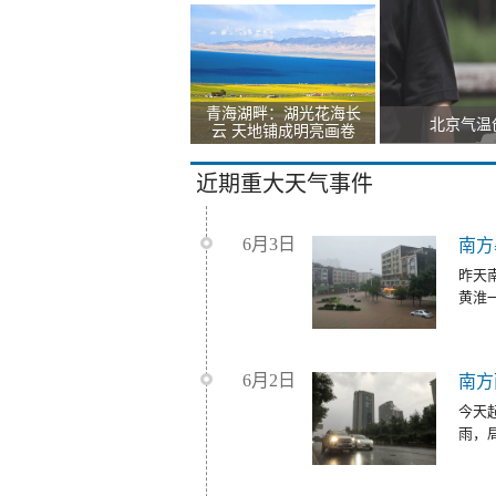
青海湖畔：湖光花海长
北京气温
云 天地铺成明亮画卷
近期重大天气事件
6月3日
南方
昨天
黄淮
6月2日
南方
今天
雨，