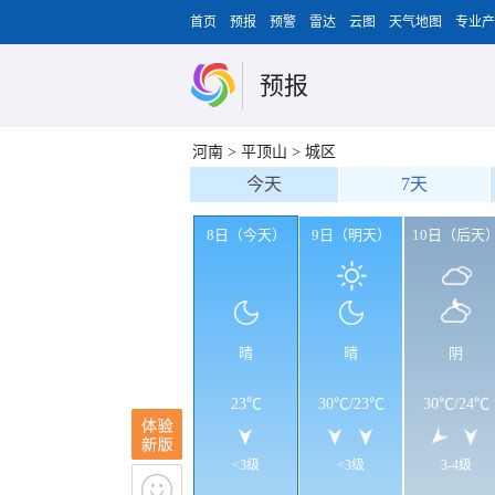
首页
预报
预警
雷达
云图
天气地图
专业产
预报
河南
>
平顶山
>
城区
今天
7天
8日（今天）
9日（明天）
10日（后天
晴
晴
阴
23℃
30℃
/
23℃
30℃
/
24℃
<3级
<3级
3-4级