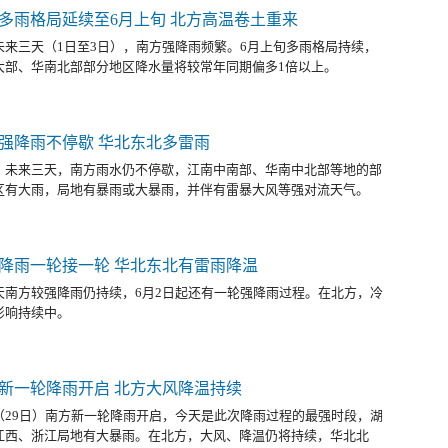
多雨格局延续至6月上旬 北方高温卷土重来
未来三天（1日至3日），南方强降雨频繁。6月上旬多雨格局持续，
大部、华南北部部分地区降水量将较常年同期偏多1倍以上。
强降雨不停歇 华北东北多雷雨
，未来三天，南方雨水仍不停歇，江南中南部、华南中北部等地的部
区有大雨，局地有暴雨或大暴雨，并伴有雷暴大风等强对流天气。
降雨一轮接一轮 华北东北有雷雨降温
天南方较强降雨仍持续，6月2日起还有一轮强降雨过程。在北方，冷
影响持续中。
新一轮降雨开启 北方大风降温持续
（29日）南方新一轮降雨开启，今天是此次降雨过程的最强时段，湖
江西、浙江局地有大暴雨。在北方，大风、降温仍将持续，华北北