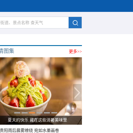
清图集
更多>>
夏天的快乐 藏在这些消暑美味里
贵阳雨后晨雾缭绕 宛如水墨画卷