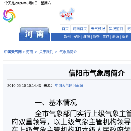
今天是
2026年8月8日
星期六
首页
河南首页
天气预报
实况监测
河
郑州
|
安阳
|
濮阳
|
鹤壁
|
焦作
|
济源
|
新乡
|
中国天气网
>
河南
>
关于我们
>
气象局简介
信阳市气象局简介
2010-05-10 10:14:43 来源：
中国天气网河南站
一、基本情况
全市气象部门实行上级气象主管
府双重领导，以上级气象主管机构领导
在上级气象主管机构和本级人民政府领