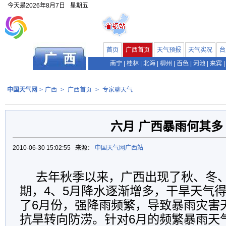
今天是
2026年8月7日
星期五
首页
广西首页
天气预报
天气实况
台
南宁
|
桂林
|
北海
|
柳州
|
百色
|
河池
|
来宾
|
中国天气网
>
广西
>
广西首页
>
专家聊天气
六月 广西暴雨何其多
2010-06-30 15:02:55 来源：
中国天气网广西站
去年秋季以来，广西出现了秋、冬
期，4、5月降水逐渐增多，干旱天气
了6月份，强降雨频繁，导致暴雨灾害
抗旱转向防涝。针对6月的频繁暴雨天