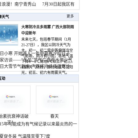
暴
日浪漫！南宁青秀山
7月30日起我区有
更多
聊天气
大寒阴冷且多雨雾 广西大部阴雨
中迎新年
未来七天，包括春节期间（1月
21-27日），我区以阴冷天气为
主，初一、初二受中等偏强冷空
日小寒 开始进入一年中最寒冷的日子
气影响，阴冷有小雨，各地气温
家访谈——“冬至”节气广西雨水偏少气
下降4～6℃局地8℃以上，初三、
低
日大雪节气到来 广西将持续低温寒冷
初四天气转好，部分地区可见阳
气
光，初五、初六有雨雾天气。
互动
胎素抗衰神话破
春天
灭！
015年可能成为有气候记录以来最炎热的一
夏穿冬装 气温降至零下7度