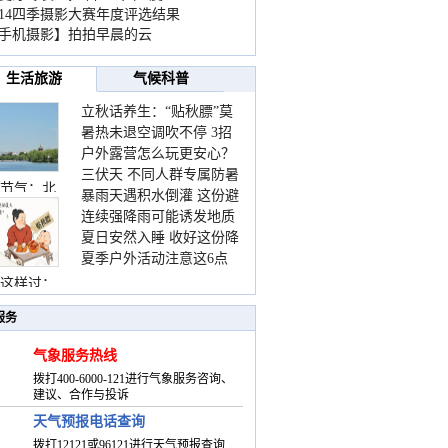
014四季摄影大赛年度评选结果
手机摄影】拍拍早晨的云
生活旅游
气候科普
立秋话养生：“贴秋膘”莫
暑热未退空调吹不停 3招
着急 先清暑再防燥
户外露营怎么玩更安心？
护住肩颈不酸痛
三伏天 不同人群专属防暑
这份攻略请收好
节气：北
暴雨天遇积水倒灌 这份避
要点请收好
连续强降雨可能诱发地质
险提示请收好
夏日安然入睡 收好这份降
灾害 这些前兆要知道
夏季户外活动注意这6点
温小贴士
防暑健身两不误
这样过：
服务
气象服务热线
拨打400-6000-121进行气象服务咨询、
建议、合作与投诉
天气预报电话查询
拨打12121或96121进行天气预报查询