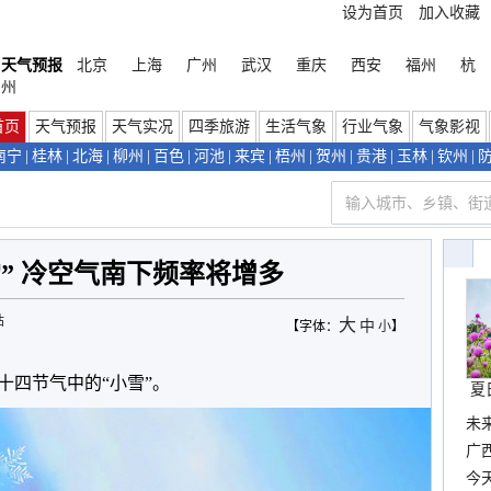
设为首页
加入收藏
天气预报
北京
上海
广州
武汉
重庆
西安
福州
杭
州
首页
天气预报
天气实况
四季旅游
生活气象
行业气象
气象影视
南宁
|
桂林
|
北海
|
柳州
|
百色
|
河池
|
来宾
|
梧州
|
贺州
|
贵港
|
玉林
|
钦州
|
” 冷空气南下频率将增多
站
大
中
【字体：
小
】
二十四节气中的“小雪”。
夏
未
时
广西
份
今