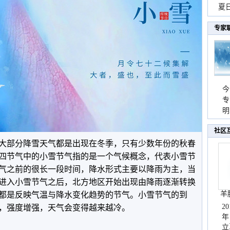
现
夏
持
专家
今
专
温
明
天
社区
大部分降雪天气都是出现在冬季，只有少数年份的秋春
四节气中的小雪节气指的是一个气候概念，代表小雪节
气之前的很长一段时间，降水形式主要以降雨为主，当
进入小雪节气之后，北方地区开始出现由降雨逐渐转换
羊
都是反映气温与降水变化趋势的节气。小雪节气的到
2
，强度增强，天气会变得越来越冷。
年
立