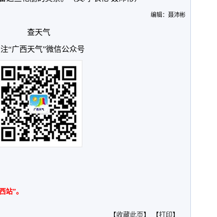
编辑：聂沛彬
查天气
注“广西天气”微信公众号
西站”。
【
收藏此页
】 【
打印
】