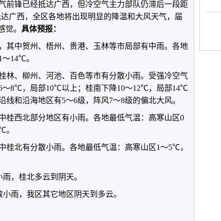
空气前锋已经抵达广西，但冷空气主力部队仍滞后一段距
力抵达广西，全区各地将出现明显的降温和大风天气，届
感觉。
具体预报：
，其中贺州、梧州、贵港、玉林等市局部有中雨。各地
1～14℃。
桂林、柳州、河池、百色等市有分散小雨。受强冷空气
～8℃，局部10℃以上；桂南下降10～12℃，局部14℃
沿线和沿海地区有5～6级，阵风7～8级的偏北大风。
其中桂西北部分地区有小雨。各地最低气温：高寒山区0
2℃。
其中桂北有分散小雨。各地最低气温：高寒山区1～5℃，
散小雨，桂北多云到阴天。
有分散小雨，我区其它地区阴天到多云。