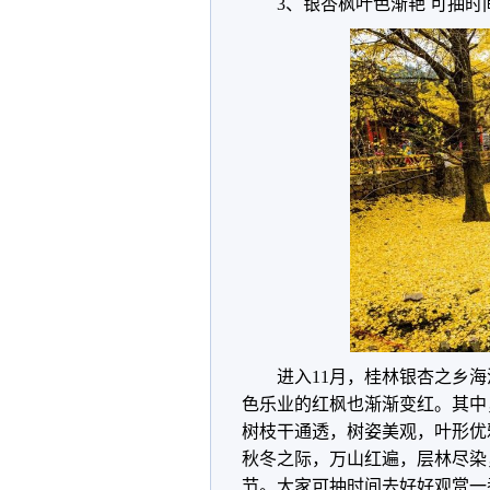
3、银杏枫叶色渐艳 可抽时
进入11月，桂林银杏之乡
色乐业的红枫也渐渐变红。其中
树枝干通透，树姿美观，叶形优
秋冬之际，万山红遍，层林尽染
节。大家可抽时间去好好观赏一