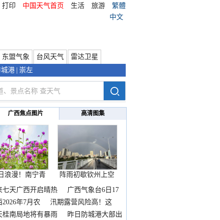
打印
中国天气首页
生活
旅游
繁體
中文
东盟气象
台风天气
雷达卫星
防城港
|
崇左
广西焦点图片
高清图集
日浪漫！南宁青
阵雨初歇钦州上空
秀山
邂逅
来七天广西开启晴热
广西气象台6日17
2026年7月农
汛期露营风险高！这
天桂南局地将有暴雨
昨日防城港大部出