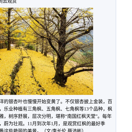
间去观赏
海洋的银杏叶也慢慢开始变黄了。不仅银杏披上金装，百
，乐业种植有三角枫、五角枫、七角枫等13个品种，枫
雅，树序舒展，层次分明，堪称“南国红枫天堂”。每年
，蔚为壮观。11月到次年1月，是观赏红枫的最好季
番这些艳丽的美景。（文/李长伦 聂沛彬）