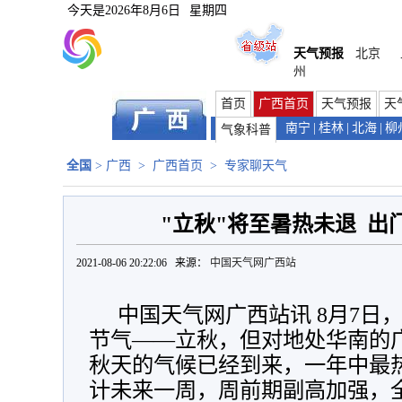
今天是
2026年8月6日
星期四
天气预报
北京
州
首页
广西首页
天气预报
天
南宁
|
桂林
|
北海
|
柳
气象科普
全国
>
广西
>
广西首页
>
专家聊天气
"立秋"将至暑热未退 出
2021-08-06 20:22:06 来源：
中国天气网广西站
中国天气网广西站讯 8月7日
节气——立秋，但对地处华南的
秋天的气候已经到来，一年中最
计未来一周，周前期副高加强，