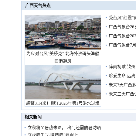
广西天气热点
受台风“红霞”
有较强降雨
广西气象台26
广西气象台20
预警
广西气象台7月
为应对台风“美莎克” 北海外沙码头渔船
回港避风
阵雨初歇 钦
珍爱生命 远
未来7天广西
未来三天广西
超警3.14米！柳江2026年第1号洪水过境
市民在堤岸见证汛况
相关新闻
立秋将至暑热未退， 出门还需防暑防晒
立秋养生“四食四养”要跟上