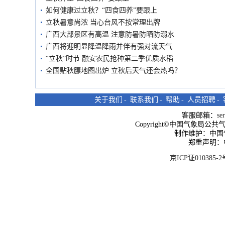
如何健康过立秋？“四食四养”要跟上
立秋暑意尚浓 当心台风不按常理出牌
广西大部景区有高温 注意防暑防晒防溺水
广西将迎明显降温降雨并伴有强对流天气
“立秋”时节 融安农民抢种第二季优质水稻
全国贴秋膘地图出炉 立秋后天气还会热吗？
关于我们
-
联系我们
-
帮助
-
人员招聘
-
客服邮箱：
se
Copyright©中国气象局公共气象服
制作维护：中国
郑重声明：
京ICP证010385-2