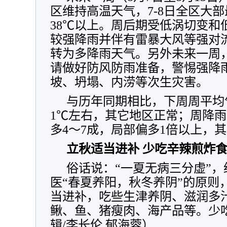
区维持高温天气，7-8日全区大部
38℃以上。周后期受低涡切变和
较强降雨并伴有雷暴大风等强对
转为多降雨天气。另外未来一周
请做好防风防雨准备，警惕强降
坡、坍塌、内涝等次生灾害。
与历年同期相比，下周周平均
1℃左右，其它地区正常；周降
多4～7成，局部偏多1倍以上，
立秋适当进补 少吃辛辣煎炸
俗话说：“一夏无病三分虚”
医“春夏养阳，秋冬养阴”的原则
当进补，吃些生津养阴、滋润多
鳅、鱼、猪瘦肉、海产品等。少
辑/李长伦 郁海蓉）