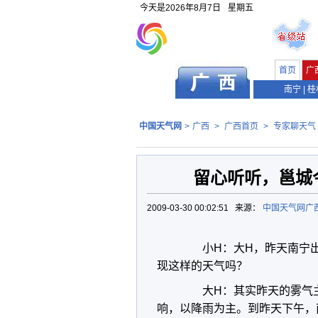
今天是
2026年8月7日
星期五
首页
广
南宁
|
桂
中国天气网
>
广西
>
广西首页
>
专家聊天气
留心听听，邕城
2009-03-30 00:02:51 来源：
中国天气网广
小H：大H，昨天南宁出
现这样的天气吗？
大H：其实昨天的雾气主
响，以降雨为主。到昨天下午，