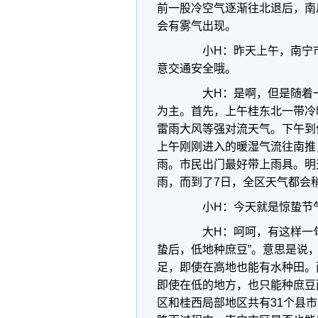
前一股冷空气逐渐往北退后，南
会有雾气出现。
小H：昨天上午，南宁市的
意交通安全哦。
大H：是啊，但是随着一
为主。首先，上午桂东北一带冷
雷雨大风等强对流天气。下午到
上午刚刚进入的暖湿气流往南推
雨。市民出门最好带上雨具。明
雨，而到了7日，全区天气都会
小H：今天就是惊蛰节气
大H：呵呵，有这样一句
蛰后，低地种庶豆”。意思是说
足，即使在高地也能有水种田。
即使在低的地方，也只能种庶豆
区和桂西局部地区共有31个县