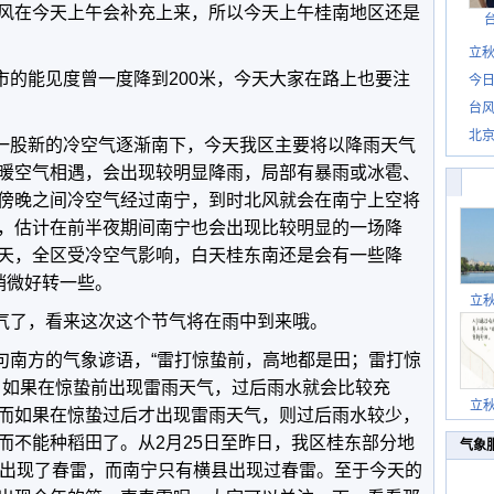
风在今天上午会补充上来，所以今天上午桂南地区还是
立秋
能见度曾一度降到200米，今天大家在路上也要注
今日
台风
北
股新的冷空气逐渐南下，今天我区主要将以降雨天气
暖空气相遇，会出现较明显降雨，局部有暴雨或冰雹、
傍晚之间冷空气经过南宁，到时北风就会在南宁上空将
，估计在前半夜期间南宁也会出现比较明显的一场降
天，全区受冷空气影响，白天桂东南还是会有一些降
稍微好转一些。
立
了，看来这次这个节气将在雨中到来哦。
南方的气象谚语，“雷打惊蛰前，高地都是田；雷打惊
，如果在惊蛰前出现雷雨天气，过后雨水就会比较充
立
而如果在惊蛰过后才出现雷雨天气，则过后雨水较少，
而不能种稻田了。从2月25日至昨日，我区桂东部分地
气象
市出现了春雷，而南宁只有横县出现过春雷。至于今天的