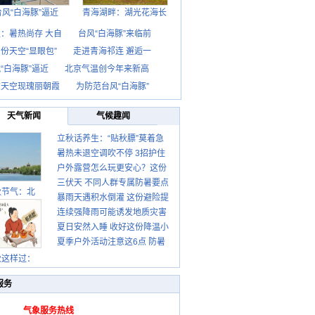
台风“白海豚”逼近
青海湖畔：湖光花海长
：暑热尚存 大自
台风“白海豚”来临前
份天空“显眼包”
走进青海祁连 邂逅一
“白海豚”逼近
北京气温创今年来新高
京天空现瑰丽朝霞
为防范台风“白海豚”
天气新闻
气候趣闻
立秋话养生：“贴秋膘”莫着急
暑热未退空调吹不停 3招护住
先清暑再防燥
户外露营怎么玩更安心？这份
肩颈不酸痛
三伏天 不同人群专属防暑要点
攻略请收好
秋节气：北
暴雨天遇积水倒灌 这份避险提
请收好
连续强降雨可能诱发地质灾害
示请收好
夏日安然入睡 收好这份降温小
这些前兆要知道
夏季户外活动注意这6点 防暑
贴士
健身两不误
秋这样过：
服务
气象服务热线