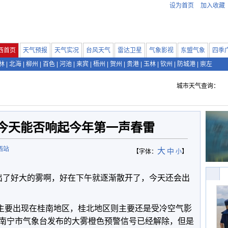
设为首页
加入收藏
西首页
天气预报
天气实况
台风天气
雷达卫星
气象影视
东盟气象
四季
林
|
北海
|
柳州
|
百色
|
河池
|
来宾
|
梧州
|
贺州
|
贵港
|
玉林
|
钦州
|
防城港
|
崇左
城市天气查询：
今天能否响起今年第一声春雷
西站
大
中
【字体：
小
】
了好大的雾啊，好在下午就逐渐散开了，今天还会出
要出现在桂南地区，桂北地区则主要还是受冷空气影
南宁市气象台发布的大雾橙色预警信号已经解除，但是