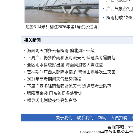
预警
广西气象台7月
阵雨初歇 钦
超警3.14米！柳江2026年第1号洪水过境
市民在堤岸见证汛况
相关新闻
海面阴天到多云有阵雨 偏北风5～6级
下周广西仍多降雨和强对流天气 适逢高考需防范
全区雨水停歇好出游 海面风浪较大需注意
芒种期间广西大部降水偏多 警惕山洪等次生灾害
2021年高考期间天气趋势预报
下周广西多降雨和强对流天气 适逢高考需防范
强降雨来袭 田东苍梧多处受灾
横县闪电划破夜空亮如白昼
关于我们
-
联系我们
-
帮助
-
人员招聘
-
客服邮箱：
se
Copyright©中国气象局公共气象服