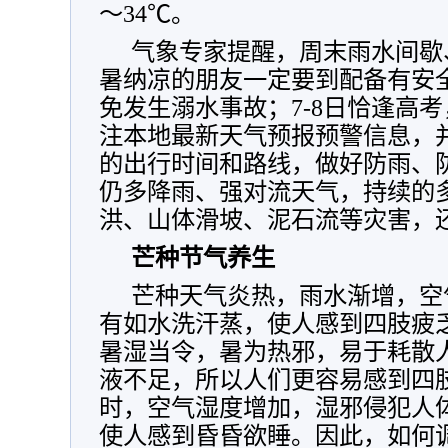
～34℃。
气象专家提醒，周末雨水间歇
暑纳凉的朋友一定要到配备有安
免发生溺水事故；7-8日恰逢高
注本地最新天气预报预警信息，
的出行时间和路线，做好防雨、防
仍多降雨、强对流天气，持续的
洪、山体滑坡、泥石流等灾害，
芒种节气养生
芒种天气炎热，雨水渐增，空
有如水洗汗蒸，使人感到四肢疲
暑湿当令，暑为热邪，易于耗散
液不足，所以人们更容易感到四
时，空气湿度增加，湿邪侵犯人
使人感到昏昏欲睡。因此，如何