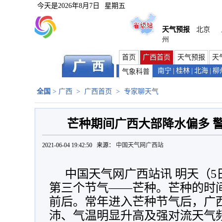
今天是
2026年8月7日
星期五
天气预报
北京
州
首页
广西首页
天气预报
天
南宁
|
桂林
|
北海
|
柳
气象科普
全国
>
广西
>
广西首页
>
专家聊天气
芒种期间广西大部降水偏多 
2021-06-04 19:42:50 来源：
中国天气网广西站
中国天气网广西站讯 明天（
第三个节气——芒种。芒种的时间
前后。常年进入芒种节气后，广
沛、气温明显升高及强对流天气