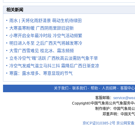
在堤岸见证汛况
相关新闻
雨水 | 天将化雨舒清景 萌动生机待绿田
大寒虽寒盼暖 广西阴雨里辞旧迎新
小寒开启全年最冷时段 冷空气活动频繁
明日进入冬至 之后广西天气将越发寒冷
大雪广西雪难见 桂北冰、霜冻频频
立冬冷空气“瞎”活跃 广西秋高云淡需防气象干旱
冷空气发威气温立马抖三抖 霜降后广西日渐变凉
寒露：露水增多、寒意显现的节气
关于我们
-
联系我们
-
帮助
-
人员招聘
-
客服中心
客服邮箱：
service@wea
Copyright©中国气象局公共气象服务中心 All
制作维护：中国气象局公
郑重声明：中国天气
京ICP证010385-2号
京公网安备11