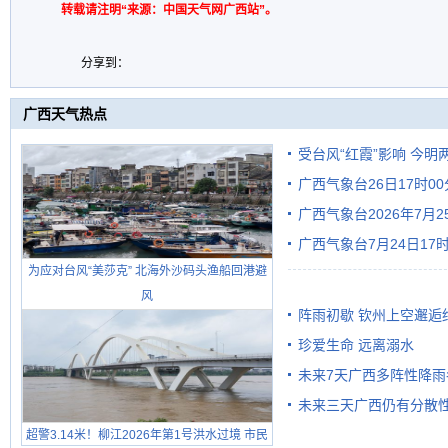
转载请注明“来源：中国天气网广西站”。
分享到：
广西天气热点
受台风“红霞”影响 今
广西气象台26日17时0
有较强降雨
广西气象台2026年7月
广西气象台7月24日1
级预警
为应对台风“美莎克” 北海外沙码头渔船回港避
风
阵雨初歇 钦州上空邂逅
珍爱生命 远离溺水
未来7天广西多阵性降雨
未来三天广西仍有分散性
超警3.14米！柳江2026年第1号洪水过境 市民