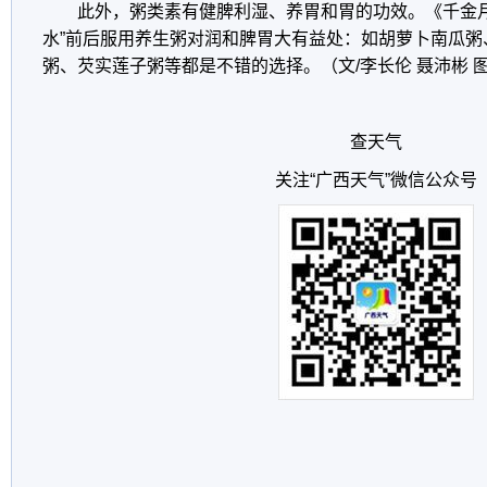
此外，粥类素有健脾利湿、养胃和胃的功效。《千金月
水”前后服用养生粥对润和脾胃大有益处：如胡萝卜南瓜粥
粥、芡实莲子粥等都是不错的选择。（文/李长伦 聂沛彬 图
查天气
关注“广西天气”微信公众号