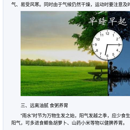
气、易受风寒。同时由于气候仍然干燥，运动时要注意及
三、远离油腻 食粥养胃
“雨水”时节为万物生发之始，阳气发越之季，应少食
阳气，可多进食鲫鱼胡萝卜、山药小米等物以健脾养胃。