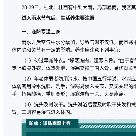
28-29日，桂北、桂西有中到大雨，局部暴雨，我区
进入雨水节气后，生活养生要注意
一、谨防寒湿上身
雨水之后空气中水分增加，导致气温不仅低，而且寒
体内脏和关节有一定的影响。养生应注意下列事宜:
（1）勿过早减外衣。“燥寒冻肉，湿寒入骨。”由于
觉上欲减外衣，体热外泄，湿寒交换于内入骨，易伤骨关
（2）年老体弱者勿用冷水。按中国五行学说，水对
体弱者用冷水洗脸、洗手，湿寒易侵入关节，又无充足的
手，指易酸痛，重则变形；湿寒滞留于头，头易疼痛。
（3）洗头及时吹干。洗头淋浴后要及时吹干头发和
冒，二则容易湿气进入体内。