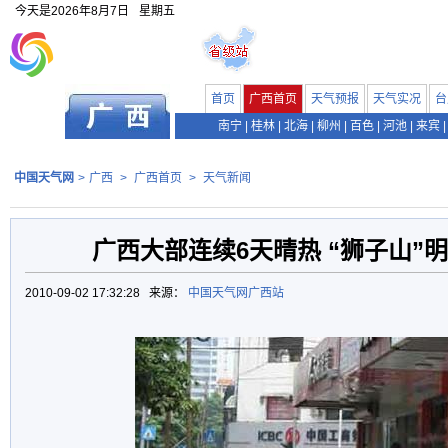
今天是
2026年8月7日
星期五
首页
广西首页
天气预报
天气实况
台
南宁
|
桂林
|
北海
|
柳州
|
百色
|
河池
|
来宾
|
中国天气网
>
广西
>
广西首页
>
天气新闻
广西大部连续6天晴热 “狮子山”
2010-09-02 17:32:28 来源：
中国天气网广西站