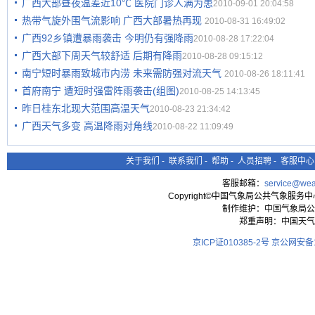
广西大部昼夜温差近10℃ 医院门诊人满为患
2010-09-01 20:04:58
热带气旋外围气流影响 广西大部暑热再现
2010-08-31 16:49:02
广西92乡镇遭暴雨袭击 今明仍有强降雨
2010-08-28 17:22:04
广西大部下周天气较舒适 后期有降雨
2010-08-28 09:15:12
南宁短时暴雨致城市内涝 未来需防强对流天气
2010-08-26 18:11:41
首府南宁 遭短时强雷阵雨袭击(组图)
2010-08-25 14:13:45
昨日桂东北现大范围高温天气
2010-08-23 21:34:42
广西天气多变 高温降雨对角线
2010-08-22 11:09:49
关于我们
-
联系我们
-
帮助
-
人员招聘
-
客服中心
客服邮箱：
service@wea
Copyright©中国气象局公共气象服务中心 All
制作维护：中国气象局公
郑重声明：中国天气
京ICP证010385-2号
京公网安备11