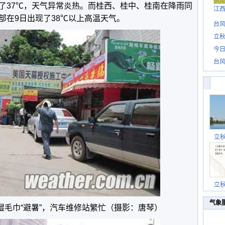
了37℃，天气异常炎热。而桂西、桂中、桂南在降雨同
江
部在9日出现了38℃以上高温天气。
台风
立秋
今日
台风
立
立
气象
湿毛巾“避暑”，汽车维修站繁忙（摄影：唐琴）