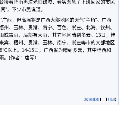
紧接着阵雨再次光临绿城，着实惹急了下班回家的市民
闹”，不少市民说道。
”广西，但高温将是广西大部地区的天气“主角”。广西
梧州、玉林、贵港、南宁、百色、崇左、北海、钦州、
雨或雷雨，局部有大雨，其它地区晴到多云。13日，桂
来宾、梧州、贵港、玉林、南宁、崇左等市的大部地区
38℃以上。14-15日，广西省为晴到多云，其中桂西和
雨。(作者：唐琴）
【
收藏此页
】 【
打印
】