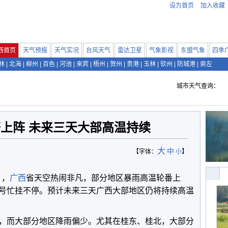
设为首页
加入收藏
西首页
天气预报
天气实况
台风天气
雷达卫星
气象影视
东盟气象
四季
林
|
北海
|
柳州
|
百色
|
河池
|
来宾
|
梧州
|
贺州
|
贵港
|
玉林
|
钦州
|
防城港
|
崇左
城市天气查询：
上阵 未来三天大部高温持续
大
中
【字体：
小
】
），
广西
省天空热闹非凡，部分地区暴雨高温轮番上
号忙挂不停。预计未来三天广西大部地区仍将持续高温
，而大部分地区降雨偏少。尤其在桂东、桂北，大部分