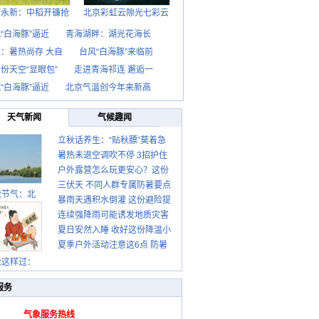
西永新：中稻开镰抢
北京彩虹云隙光七彩云
“白海豚”逼近
青海湖畔：湖光花海长
：暑热尚存 大自
台风“白海豚”来临前
份天空“显眼包”
走进青海祁连 邂逅一
“白海豚”逼近
北京气温创今年来新高
天气新闻
气候趣闻
立秋话养生：“贴秋膘”莫着急
暑热未退空调吹不停 3招护住
先清暑再防燥
户外露营怎么玩更安心？这份
肩颈不酸痛
三伏天 不同人群专属防暑要点
攻略请收好
秋节气：北
暴雨天遇积水倒灌 这份避险提
请收好
连续强降雨可能诱发地质灾害
示请收好
夏日安然入睡 收好这份降温小
这些前兆要知道
夏季户外活动注意这6点 防暑
贴士
健身两不误
秋这样过：
服务
气象服务热线