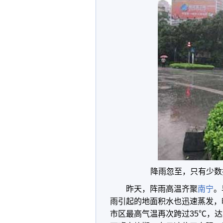
降雨忽至，只有少数
昨天，阵雨高温齐聚
南宁
。
雨引起的地面积水也迅速蒸发，
市区最高气温再次跨过35℃，达