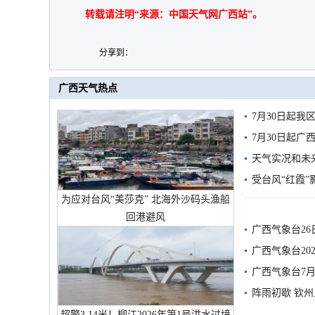
转载请注明“来源：中国天气网广西站”。
分享到：
广西天气热点
7月30日起
7月30日起
天气实况和未
受台风“红霞”
为应对台风“美莎克” 北海外沙码头渔船
有较强降雨
回港避风
广西气象台26
广西气象台20
预警
广西气象台7月
阵雨初歇 钦
超警3.14米！柳江2026年第1号洪水过境