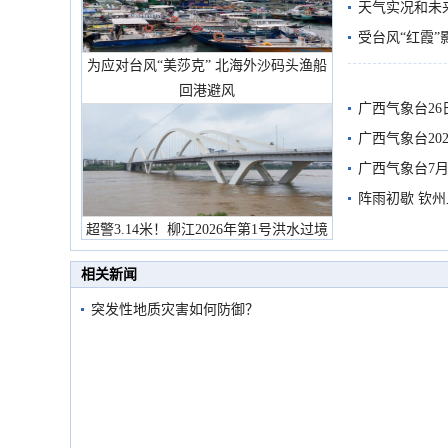
天气实况和未
受台风“红霞”
为应对台风“美莎克” 北海外沙码头渔船
有较强降雨
回港避风
广西气象台26
广西气象台20
预警
广西气象台7月
阵雨初歇 钦
超警3.14米！柳江2026年第1号洪水过境
市民在堤岸见证汛况
相关新闻
突发性地质灾害如何防御？