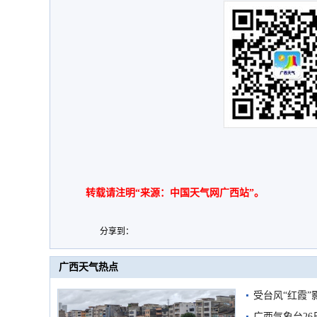
转载请注明“来源：中国天气网广西站”。
分享到：
广西天气热点
受台风“红霞”
有较强降雨
广西气象台26