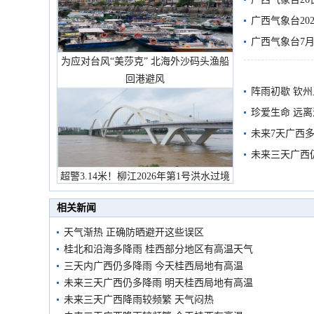
广西气象台20
预警
广西气象台7月
为应对台风“美莎克” 北海外沙码头渔船
回港避风
阵雨初歇 钦
珍爱生命 远
未来7天广西
未来三天广西
超警3.14米！柳江2026年第1号洪水过境
市民在堤岸见证汛况
相关新闻
天气渐热 正确防晒避开这些误区
桂北和沿海多降雨 桂西部分地区有高温天气
三天内广西仍多降雨 今天桂西局地有高温
未来三天广西仍多降雨 明天桂西局地有高温
未来三天广西降雨较频繁 天气闷热