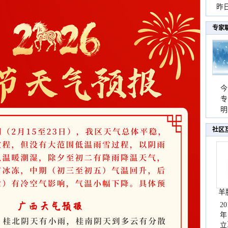
暴
昨
秀
专家
今
专
温
明
天
社区
羊
2
年
立