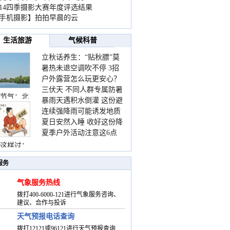
014四季摄影大赛年度评选结果
手机摄影】拍拍早晨的云
生活旅游
气候科普
立秋话养生：“贴秋膘”莫
暑热未退空调吹不停 3招
着急 先清暑再防燥
户外露营怎么玩更安心？
护住肩颈不酸痛
三伏天 不同人群专属防暑
这份攻略请收好
节气：北
暴雨天遇积水倒灌 这份避
要点请收好
连续强降雨可能诱发地质
险提示请收好
夏日安然入睡 收好这份降
灾害 这些前兆要知道
夏季户外活动注意这6点
温小贴士
防暑健身两不误
这样过：
服务
气象服务热线
拨打400-6000-121进行气象服务咨询、
建议、合作与投诉
天气预报电话查询
拨打12121或96121进行天气预报查询