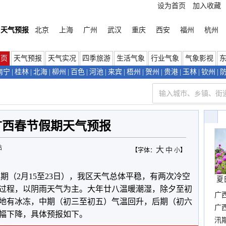
设为首页
加入收藏
天气预报
北京
上海
广州
武汉
重庆
西安
福州
杭州
首页
天气预报
天气实况
四季旅游
生活气象
行业气象
气象影视
南宁
|
桂林
|
北海
|
柳州
|
百色
|
河池
|
来宾
|
梧州
|
贺州
|
贵港
|
玉林
|
钦州
|
年广西春节假期天气预报
站
大
中
【字体：
小
】
期（2月15至23日），我区天气总体平稳，有两次冷空
夏
过程，以阴雨天气为主。大年廿八温暖潮湿，除夕至初
广
地有冰冻，中期（初三至初五）气温回升，后期（初六
晴
广
幅下降，具体预报如下。
汛