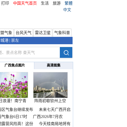
打印
中国天气首页
生活
旅游
繁體
中文
东盟气象
台风天气
雷达卫星
气象科普
防城港
|
崇左
广西焦点图片
高清图集
日浪漫！南宁青
阵雨初歇钦州上空
秀山
邂逅
西区气象台继续发布
未来七天广西开启
热
西气象台6日17时
广西2026年7月农
期露营风险高！这份
今天桂南局地将有