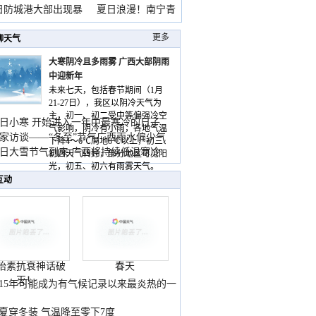
雨
日防城港大部出现暴
夏日浪漫！南宁青
山
更多
聊天气
大寒阴冷且多雨雾 广西大部阴雨
中迎新年
未来七天，包括春节期间（1月
21-27日），我区以阴冷天气为
主，初一、初二受中等偏强冷空
日小寒 开始进入一年中最寒冷的日子
气影响，阴冷有小雨，各地气温
家访谈——“冬至”节气广西雨水偏少气
下降4～6℃局地8℃以上，初三、
低
日大雪节气到来 广西将持续低温寒冷
初四天气转好，部分地区可见阳
气
光，初五、初六有雨雾天气。
互动
胎素抗衰神话破
春天
灭！
015年可能成为有气候记录以来最炎热的一
夏穿冬装 气温降至零下7度