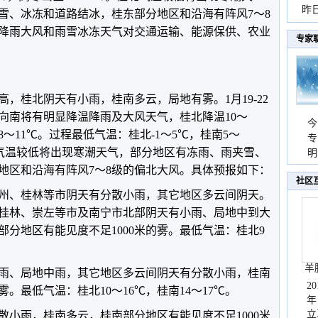
暴
昨
雪、冰冻和道路结冰，桂东部分地区和沿海有阵风7～8
秀
降雨大风和雨雪冰冻天气对交通运输、能源保供、农业
专家
，桂北阴天有小雨，桂南多云，局地有雾。1月19-22
向南将有明显降温降雨及大风天气，桂北降温10～
今
8～11℃。过程最低气温：桂北-1～5℃，桂南5～
专
桂北气温较低将出现寒潮天气，部分地区有冻雨、雨夹雪、
温
明
天
地区和沿海有阵风7～8级的偏北大风。具体预报如下：
社区
州、桂林等市阴天有分散小雨，其它地区多云间阴天。
桂林、崇左等市及南宁市北部阴天有小雨、局地中到大
分地区有能见度不足1000米的雾。最低气温：桂北9
羊
小雨、局地中雨，其它地区多云间阴天有分散小雨，桂南
2
雾。最低气温：桂北10～16℃，桂南14～17℃。
年
立
散小雨，桂南多云，桂南部分地区有能见度不足1000米