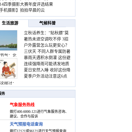
014四季摄影大赛年度评选结果
手机摄影】拍拍早晨的云
生活旅游
气候科普
立秋话养生：“贴秋膘”莫
暑热未退空调吹不停 3招
着急 先清暑再防燥
户外露营怎么玩更安心？
护住肩颈不酸痛
三伏天 不同人群专属防暑
这份攻略请收好
节气：北
暴雨天遇积水倒灌 这份避
要点请收好
连续强降雨可能诱发地质
险提示请收好
夏日安然入睡 收好这份降
灾害 这些前兆要知道
夏季户外活动注意这6点
温小贴士
防暑健身两不误
这样过：
服务
气象服务热线
拨打400-6000-121进行气象服务咨询、
建议、合作与投诉
天气预报电话查询
拨打12121或96121进行天气预报查询