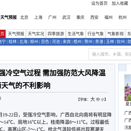
设为首页
加入收藏
天气预报
北京
上海
广州
武汉
重庆
西安
福州
杭州
首页
天气预报
天气实况
四季旅游
生活气象
行业气象
气象影视
南宁
|
桂林
|
北海
|
柳州
|
百色
|
河池
|
来宾
|
梧州
|
贺州
|
贵港
|
玉林
|
钦州
|
将有强冷空气过程 需加强防范大风降温
雨天气的不利影响
站
大
中
【字体：
小
】
夏
广
月19-22日，受强冷空气影响，广西自北向南将有明显降
晴
广
～14℃、局地16℃以上，桂南降温8～11℃。过程最低
汛
1℃，高寒山区-7～-1℃。桂北气温较低将出现寒潮天