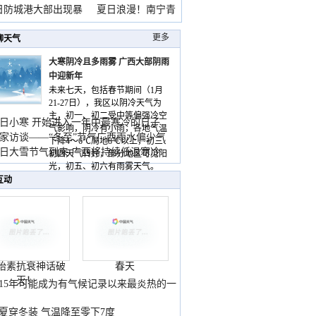
雨
日防城港大部出现暴
夏日浪漫！南宁青
山
更多
聊天气
大寒阴冷且多雨雾 广西大部阴雨
中迎新年
未来七天，包括春节期间（1月
21-27日），我区以阴冷天气为
主，初一、初二受中等偏强冷空
日小寒 开始进入一年中最寒冷的日子
气影响，阴冷有小雨，各地气温
家访谈——“冬至”节气广西雨水偏少气
下降4～6℃局地8℃以上，初三、
低
日大雪节气到来 广西将持续低温寒冷
初四天气转好，部分地区可见阳
气
光，初五、初六有雨雾天气。
互动
胎素抗衰神话破
春天
灭！
015年可能成为有气候记录以来最炎热的一
夏穿冬装 气温降至零下7度