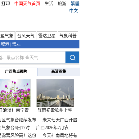
打印
中国天气首页
生活
旅游
繁體
中文
东盟气象
台风天气
雷达卫星
气象科普
防城港
|
崇左
广西焦点图片
高清图集
日浪漫！南宁青
阵雨初歇钦州上空
秀山
邂逅
西区气象台继续发布
未来七天广西开启
热
西气象台6日17时
广西2026年7月农
期露营风险高！这份
今天桂南局地将有