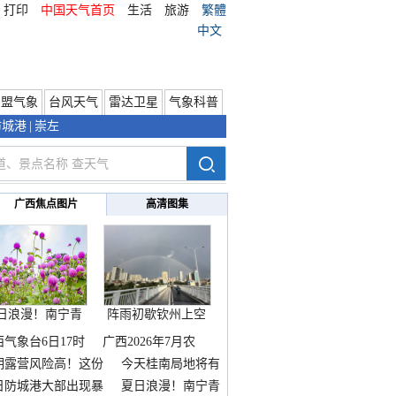
打印
中国天气首页
生活
旅游
繁體
中文
东盟气象
台风天气
雷达卫星
气象科普
防城港
|
崇左
广西焦点图片
高清图集
日浪漫！南宁青
阵雨初歇钦州上空
秀山
邂逅
西气象台6日17时
广西2026年7月农
期露营风险高！这份
今天桂南局地将有
雨
日防城港大部出现暴
夏日浪漫！南宁青