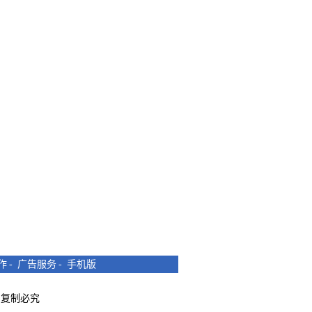
作
-
广告服务
-
手机版
所有 复制必究