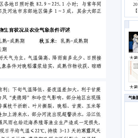
2
【
大暑
大暑
气象