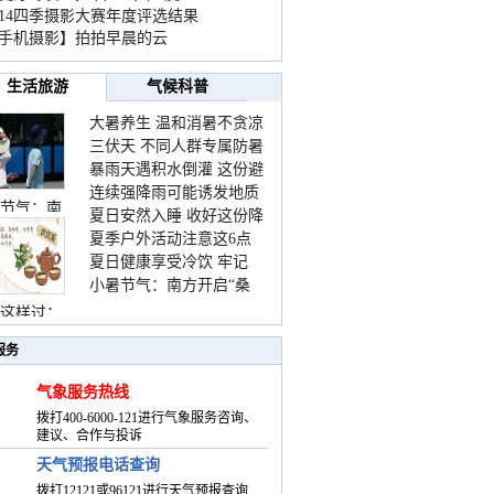
014四季摄影大赛年度评选结果
手机摄影】拍拍早晨的云
生活旅游
气候科普
大暑养生 温和消暑不贪凉
三伏天 不同人群专属防暑
暴雨天遇积水倒灌 这份避
要点请收好
连续强降雨可能诱发地质
险提示请收好
节气：南
夏日安然入睡 收好这份降
灾害 这些前兆要知道
夏季户外活动注意这6点
温小贴士
夏日健康享受冷饮 牢记
防暑健身两不误
小暑节气：南方开启“桑
“两注意一控制”
拿”模式 北方陆续进入雨
这样过：
季
服务
气象服务热线
拨打400-6000-121进行气象服务咨询、
建议、合作与投诉
天气预报电话查询
拨打12121或96121进行天气预报查询