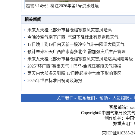
超警3.14米！柳江2026年第1号洪水过境
市民在堤岸见证汛况
相关新闻
未来九天桂北部分市县晚稻寒露风灾害风险高
今晚冷空气南下广西 气温下降桂北有寒露风天气
17日晚上到19日白天新一股冷空气带来降温大风天气
预计未来30天广西降水南多北少 需加强灾后生产管理
未来九天桂北部分市县晚稻寒露风灾害风险达高风险等级
2025“环广西”赛事天气｜巴马-金城江赛段天气预报
两天内大部多云到晴 17日晚起冷空气南下影响我区
2025年世界标准日祝词及海报
关于我们
-
联系我们
-
帮助
-
人员招聘
-
客服邮箱：
se
Copyright©中国气象局公共气象服
制作维护：中国
郑重声明：
京ICP证010385-2