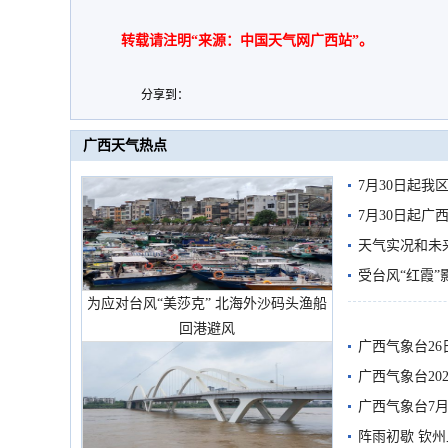
转载请注明“来源：中国天气网广西站”。
分享到：
广西天气热点
7月30日起
7月30日起
天气实况和未
受台风“红霞”
为应对台风“美莎克” 北海外沙码头渔船
有较强降雨
回港避风
广西气象台26
广西气象台20
预警
广西气象台7月
阵雨初歇 钦