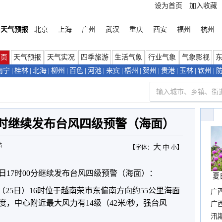
设为首页
加入收藏
天气预报
北京
上海
广州
武汉
重庆
西安
福州
杭州
首页
天气预报
天气实况
四季旅游
生活气象
行业气象
气象影视
南宁
|
桂林
|
北海
|
柳州
|
百色
|
河池
|
来宾
|
梧州
|
贺州
|
贵港
|
玉林
|
钦州
|
7时继续发布台风四级预警（海面）
站
大
中
【字体：
小
】
25日17时00分继续发布台风四级预警（海面）：
夏
天（25日）16时位于越南荣市东偏南方向约55公里海面
广
.1度，中心附近最大风力有14级（42米/秒，强台风
晴
广
。
汛