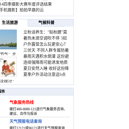
014四季摄影大赛年度评选结果
手机摄影】拍拍早晨的云
生活旅游
气候科普
立秋话养生：“贴秋膘”莫
暑热未退空调吹不停 3招
着急 先清暑再防燥
户外露营怎么玩更安心？
护住肩颈不酸痛
三伏天 不同人群专属防暑
这份攻略请收好
节气：北
暴雨天遇积水倒灌 这份避
要点请收好
连续强降雨可能诱发地质
险提示请收好
夏日安然入睡 收好这份降
灾害 这些前兆要知道
夏季户外活动注意这6点
温小贴士
防暑健身两不误
这样过：
服务
气象服务热线
拨打400-6000-121进行气象服务咨询、
建议、合作与投诉
天气预报电话查询
拨打12121或96121进行天气预报查询