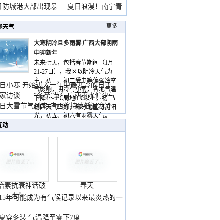
雨
日防城港大部出现暴
夏日浪漫！南宁青
山
更多
聊天气
大寒阴冷且多雨雾 广西大部阴雨
中迎新年
未来七天，包括春节期间（1月
21-27日），我区以阴冷天气为
主，初一、初二受中等偏强冷空
日小寒 开始进入一年中最寒冷的日子
气影响，阴冷有小雨，各地气温
家访谈——“冬至”节气广西雨水偏少气
下降4～6℃局地8℃以上，初三、
低
日大雪节气到来 广西将持续低温寒冷
初四天气转好，部分地区可见阳
气
光，初五、初六有雨雾天气。
互动
胎素抗衰神话破
春天
灭！
015年可能成为有气候记录以来最炎热的一
夏穿冬装 气温降至零下7度