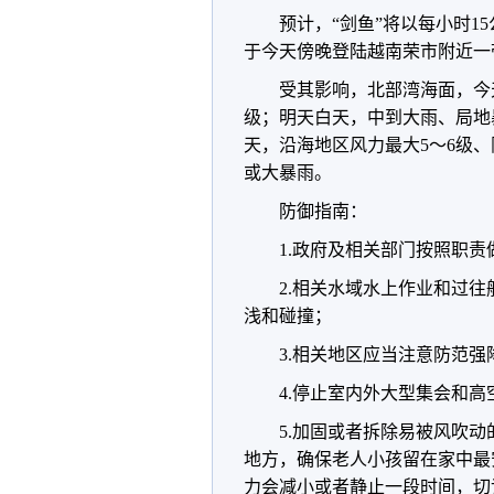
预计，“剑鱼”将以每小时
于今天傍晚登陆越南荣市附近一
受其影响，北部湾海面，今
级；明天白天，中到大雨、局地
天，沿海地区风力最大5～6级
或大暴雨。
防御指南：
1.政府及相关部门按照职
2.相关水域水上作业和过
浅和碰撞；
3.相关地区应当注意防范
4.停止室内外大型集会和
5.加固或者拆除易被风吹
地方，确保老人小孩留在家中最
力会减小或者静止一段时间，切