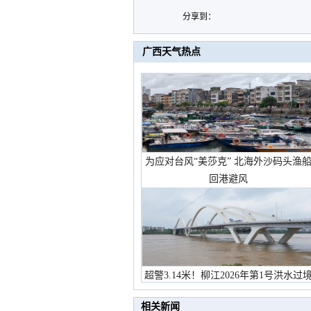
分享到：
广西天气热点
为应对台风“美莎克” 北海外沙码头渔
回港避风
超警3.14米！柳江2026年第1号洪水过
市民在堤岸见证汛况
相关新闻