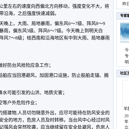
暴
昨
15公里左右的速度向西偏北方向移动，强度变化不大，将
秀
带沿海，之后强度快速减弱。
专家
天晚上，大雨、局地暴雨，偏东风6～7级、阵风8～9
暴雨，偏东风5级、阵风6～7级。今天晚上到明天白
、阵风7～8级；桂西南和沿海地区有中到大雨、局地暴雨
今
专
温
明
责做好防台风抢险应急工作；
天
社区
往船舶应当回港避风，加固港口设施，防止船舶走锚、搁
强降水可能引发的山洪、地质灾害；
高空等户外危险作业；
羊
动的搭建物,人员切勿随意外出，应尽可能待在防风安全的
2
安全的地方，危房人员及时转移。当台风中心经过时风
年
记强风会突然吹袭，应当继续留在安全处避风，危房人
立