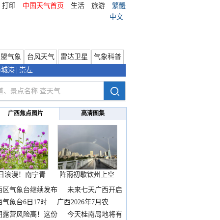
打印
中国天气首页
生活
旅游
繁體
中文
东盟气象
台风天气
雷达卫星
气象科普
防城港
|
崇左
广西焦点图片
高清图集
日浪漫！南宁青
阵雨初歇钦州上空
秀山
邂逅
西区气象台继续发布
未来七天广西开启
热
西气象台6日17时
广西2026年7月农
期露营风险高！这份
今天桂南局地将有