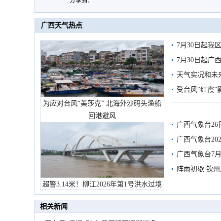
分享到：
广西天气热点
7月30日起
7月30日起
天气实况和未
受台风“红霞”
为应对台风“美莎克” 北海外沙码头渔船
有较强降雨
回港避风
广西气象台26
广西气象台20
预警
广西气象台7月
阵雨初歇 钦
超警3.14米！柳江2026年第1号洪水过境
市民在堤岸见证汛况
相关新闻