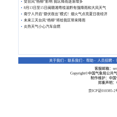
受台风“杨柳”影响 我区降雨逐渐增多
8月13日至15日闽赣湘粤桂渝黔有强降雨和大风天气
南宁人开启“昼伏夜出”模式！烟火气点亮夏日夜经济
未来三天台风“杨柳”将给我区带来降雨
炎热天气小心汽车自燃
关于我们
-
联系我们
-
帮助
-
人员招聘
-
客服邮箱：
se
Copyright©中国气象局公共气象服
制作维护：中国
郑重声明：
京ICP证010385-2