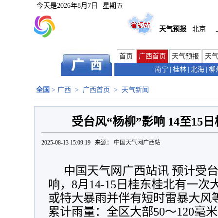
今天是
2026年8月7日
星期五
天气预报
北京
首页
广西首页
天气预报
天
南宁
|
桂林
|
北海
|
柳
全国
>
广西
>
广西首页
>
天气新闻
受台风“杨柳”影响 14至1
2025-08-13 15:09:19 来源：
中国天气网广西站
中国天气网广西站讯 预计受台
响，8月14-15日桂东桂北有一
或特大暴雨并伴有短时雷暴大风
累计雨量：全区大部50～120毫