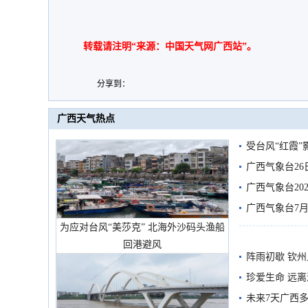
转载请注明“来源：中国天气网广西站”。
分享到：
广西天气热点
受台风“红霞”
有较强降雨
广西气象台26
广西气象台20
预警
广西气象台7月
为应对台风“美莎克” 北海外沙码头渔船
回港避风
阵雨初歇 钦
珍爱生命 远
未来7天广西