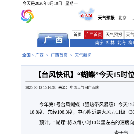
今天是
2026年8月10日
星期一
天气预报
北京
首页
广西首页
天气预报
天
南宁
|
桂林
|
北海
|
柳
全国
>
广西
>
广西首页
>
天气新闻
【台风快讯】“蝴蝶”今天15时
2025-06-13 15:16:33 来源：
中国天气网广西站
今年第1号台风蝴蝶（强热带风暴级）今天1
18.8度、东经108.3度，中心附近最大风力11级（
预计，“蝴蝶”将以每小时10公里左右的速度
查天气