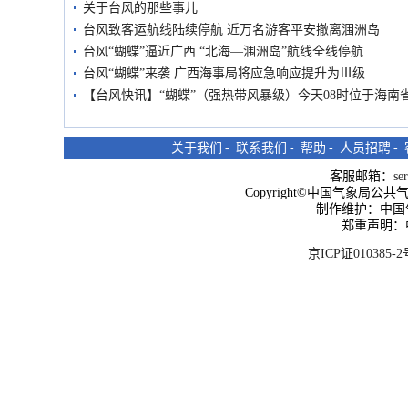
关于台风的那些事儿
台风致客运航线陆续停航 近万名游客平安撤离涠洲岛
台风“蝴蝶”逼近广西 “北海—涠洲岛”航线全线停航
台风“蝴蝶”来袭 广西海事局将应急响应提升为Ⅲ级
【台风快讯】“蝴蝶”（强热带风暴级）今天08时位于海南
关于我们
-
联系我们
-
帮助
-
人员招聘
-
客服邮箱：
se
Copyright©中国气象局公共气象服
制作维护：中国
郑重声明：
京ICP证010385-2