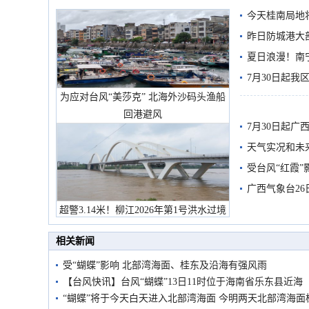
今天桂南局地将
需继续防范
昨日防城港大
雨
夏日浪漫！南
7月30日起
为应对台风“美莎克” 北海外沙码头渔船
回港避风
7月30日起
天气实况和未
受台风“红霞”
有较强降雨
广西气象台26
超警3.14米！柳江2026年第1号洪水过境
市民在堤岸见证汛况
相关新闻
受“蝴蝶”影响 北部湾海面、桂东及沿海有强风雨
【台风快讯】台风“蝴蝶”13日11时位于海南省乐东县近海
“蝴蝶”将于今天白天进入北部湾海面 今明两天北部湾海