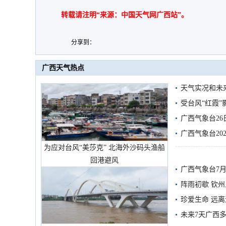
转载请注明“来源：中国天气网广西站”。
分享到：
广西天气热点
天气实况和未
受台风“红霞”
有较强降雨
广西气象台26
广西气象台20
为应对台风“美莎克” 北海外沙码头渔船
预警
回港避风
广西气象台7月
阵雨初歇 钦
珍爱生命 远
未来7天广西