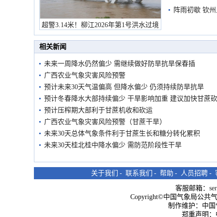
阵雨初歇 钦
超警3.14米！柳江2026年第1号洪水过境
市民在堤岸见证汛况
相关新闻
未来一周降水仍然偏少 需继续做好防旱抗旱保春插
广西农业气象灾害风险预警
预计未来30天气温偏高 但降水偏少 仍须持续防旱抗旱
预计冬春降水大部持续偏少 干旱影响加重 建议加快甘蔗砍
预计压榨期大部利于甘蔗机收和砍运
广西农业气象灾害风险预警（甘蔗干旱）
未来30天总体气象条件利于甘蔗生长和糖分转化累积
未来30天桂北桂中降水偏少 需防范阶段性干旱
关于我们
-
联系我们
-
帮助
-
人员招聘
-
客服邮箱：
se
Copyright©中国气象局公共气象服
制作维护：中国
郑重声明：