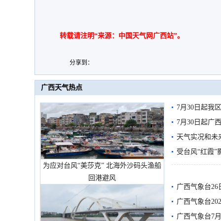
转载请注明“来源：中国天气网广西站”。
分享到：
广西天气热点
7月30日起
7月30日起
天气实况和未
受台风“红霞”
为应对台风“美莎克” 北海外沙码头渔船
有较强降雨
回港避风
广西气象台26
广西气象台20
预警
广西气象台7月