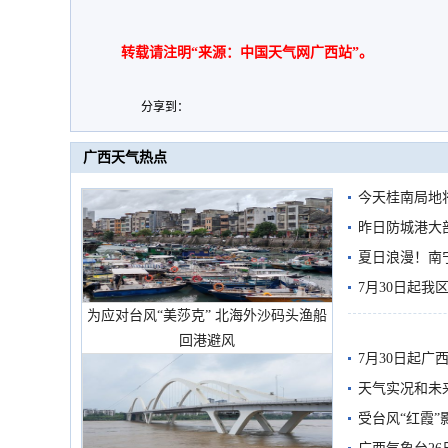
转载请注明“来源：中国天气网广西站”。
分享到：
广西天气热点
今天桂南局地将
需继续防范
昨日防城港大
雨
夏日浪漫！南
7月30日起
为应对台风“美莎克” 北海外沙码头渔船
回港避风
7月30日起
天气实况和未
受台风“红霞”