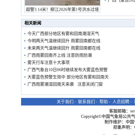
有较强降雨
广西气象台26
超警3.14米！柳江2026年第1号洪水过境
市民在堤岸见证汛况
相关新闻
今天广西部分地区有雾和回南潮湿天气
今明两天气温继续回升 雨雾回南都在线
未来两天气温继续回升 雨雾回南都在线
广西雨雾回南齐上线 注意防雨防潮
雾天行车注意十大事项
广西气象台10日06时继续发布大雾蓝色预警
大雾蓝色预警生效中 部分地区有雾和回南天
广西雨雾潮湿回南天来袭 注意关闭门窗
关于我们
-
联系我们
-
帮助
-
人员招聘
-
客服邮箱：
se
Copyright©中国气象局公共气象服
制作维护：中国
郑重声明：