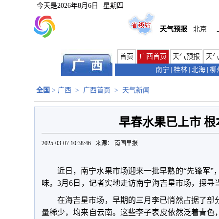
今天是
2026年8月6日
星期四
天气预报
北京
首页
广西首页
天气预报
天
南宁
|
桂林
|
北海
|
柳
全国
>
广西
>
广西首页
>
天气新闻
早春水果已上市 根
2025-03-07 10:38:46 来源：
南国早报
近日，南宁水果市场迎来一批早熟的“先锋军”
味。3月6日，记者实地走访南宁海吉星市场，探寻
在海吉星市场，早期的三月李已悄然占据了部
量稀少，均来自云南。这些李子表皮依然泛着青色