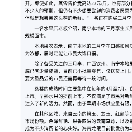
开。即便如此，其零售价竟高达23元/斤，也有部分
不少人的预期，但仍有不少想要尝鲜的消费者愿意
但就是想尝尝这头茬的新鲜。”一名正在购买三月
一名水果店老板介绍，南宁本地的三月李生长
规模面市。
本地果农表示，南宁本地的三月李在口感和风
为浓郁，届时定能让市民大饱口福。
除了备受关注的三月李，广西钦州、南宁本地
底已有少量成熟，目前已小批量零售，仅送货上门
要大量品尝的市民还需再等待一段时间。
桑葚的成熟时间主要集中在每年的4月至7月。
上市。早熟水果的提前上市，不仅满足了市民对新
注入了新的活力。然而，由于早期市场供应量有限
在其他区域，来自云南的粉玉、玄玉、红颜等
市场份额。色泽鲜艳、果香四溢的云南草莓，以及
成为不少消费者的心头好。海南龙眼目前批发价为4元