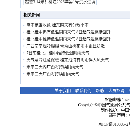
超警3.14米！柳江2026年第1号洪水过境
市民在堤岸见证汛况
相关新闻
降雨范围收敛 桂东阴天有分散小雨
桂北桂中仍有低温阴雨天气 8日起气温逐渐回升
桂北桂中维持低温阴雨天气 8日起气温逐渐回升
广西南宁湿冷绵绵 青秀山桃花雨中更显娇嫩
7日前桂北、桂中维持低温阴雨天气
天气寒冷注意保暖 桂东沿海有阴雨伴大风天气
未来三天内广西将持续阴雨天气
未来三天广西将持续阴雨天气
关于我们
-
联系我们
-
帮助
-
人员招聘
-
客服邮箱：
se
Copyright©中国气象局公共气象服
制作维护：中国
郑重声明：
京ICP证010385-2