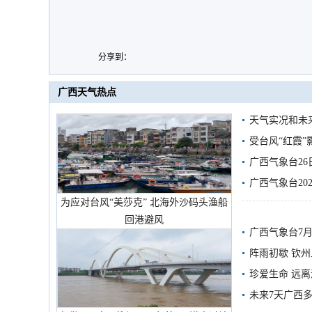
分享到：
广西天气热点
天气实况和未
受台风“红霞”
有较强降雨
广西气象台26
广西气象台20
为应对台风“美莎克” 北海外沙码头渔船
预警
回港避风
广西气象台7月
阵雨初歇 钦
珍爱生命 远
未来7天广西