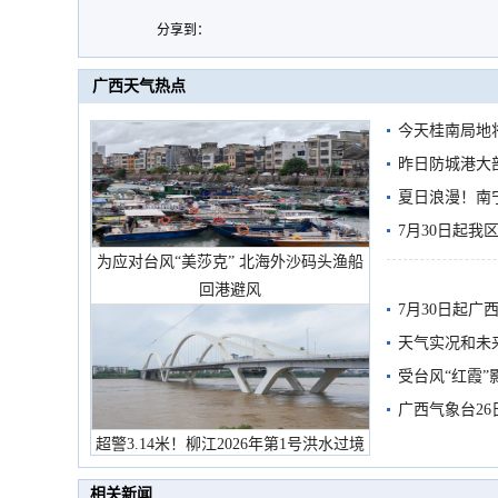
分享到：
广西天气热点
今天桂南局地将
需继续防范
昨日防城港大
雨
夏日浪漫！南
7月30日起
为应对台风“美莎克” 北海外沙码头渔船
回港避风
7月30日起
天气实况和未
受台风“红霞”
有较强降雨
广西气象台26
超警3.14米！柳江2026年第1号洪水过境
市民在堤岸见证汛况
相关新闻