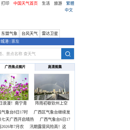
打印
中国天气首页
生活
旅游
繁體
中文
东盟气象
台风天气
雷达卫星
防城港
|
崇左
广西焦点图片
高清图集
日浪漫！南宁青
阵雨初歇钦州上空
秀山
邂逅
西气象台8日17时
广西区气象台继续发
来七天广西开启晴热
广西气象台6日17
2026年7月农
汛期露营风险高！这