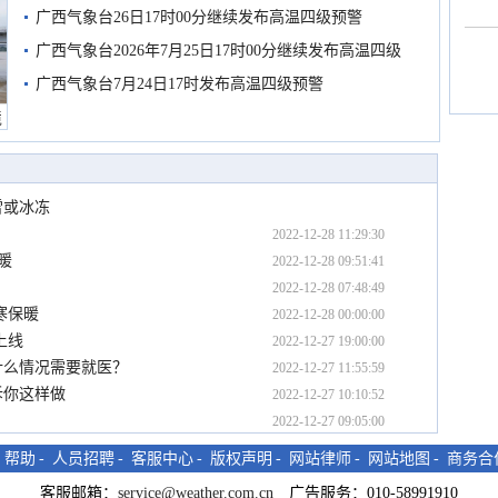
有较强降雨
广西气象台26日17时00分继续发布高温四级预警
广西气象台2026年7月25日17时00分继续发布高温四级
预警
广西气象台7月24日17时发布高温四级预警
境
雪或冰冻
2022-12-28 11:29:30
暖
2022-12-28 09:51:41
2022-12-28 07:48:49
寒保暖
2022-12-28 00:00:00
上线
2022-12-27 19:00:00
什么情况需要就医？
2022-12-27 11:55:59
诉你这样做
2022-12-27 10:10:52
2022-12-27 09:05:00
-
帮助
-
人员招聘
-
客服中心
-
版权声明
-
网站律师
-
网站地图
-
商务合
客服邮箱：
service@weather.com.cn
广告服务：010-58991910