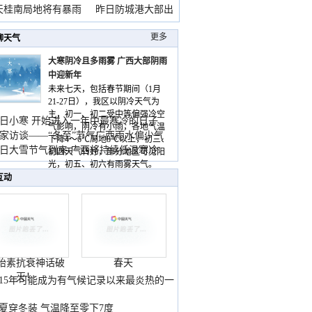
天桂南局地将有暴雨
昨日防城港大部出
暴
更多
聊天气
大寒阴冷且多雨雾 广西大部阴雨
中迎新年
未来七天，包括春节期间（1月
21-27日），我区以阴冷天气为
主，初一、初二受中等偏强冷空
日小寒 开始进入一年中最寒冷的日子
气影响，阴冷有小雨，各地气温
家访谈——“冬至”节气广西雨水偏少气
下降4～6℃局地8℃以上，初三、
低
日大雪节气到来 广西将持续低温寒冷
初四天气转好，部分地区可见阳
气
光，初五、初六有雨雾天气。
互动
胎素抗衰神话破
春天
灭！
015年可能成为有气候记录以来最炎热的一
夏穿冬装 气温降至零下7度