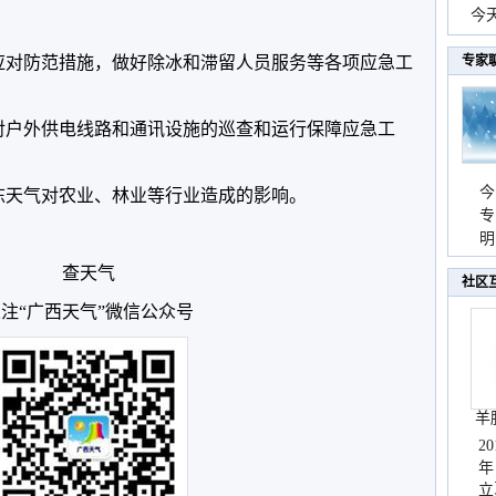
份
今
现
应对防范措施，做好除冰和滞留人员服务等各项应急工
专家
对户外供电线路和通讯设施的巡查和运行保障应急工
今
冻天气对农业、林业等行业造成的影响。
专
温
明
天
查天气
社区
注“广西天气”微信公众号
羊
2
年
立