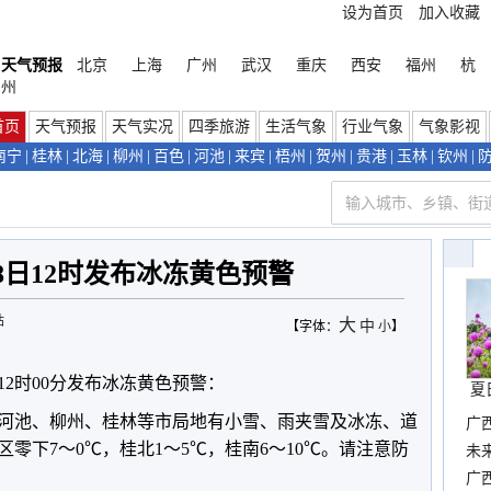
设为首页
加入收藏
天气预报
北京
上海
广州
武汉
重庆
西安
福州
杭
州
首页
天气预报
天气实况
四季旅游
生活气象
行业气象
气象影视
南宁
|
桂林
|
北海
|
柳州
|
百色
|
河池
|
来宾
|
梧州
|
贺州
|
贵港
|
玉林
|
钦州
|
8日12时发布冰冻黄色预警
站
大
中
【字体：
小
】
日12时00分发布冰冻黄色预警：
夏
、河池、柳州、桂林等市局地有小雪、雨夹雪及冰冻、道
广
零下7～0℃，桂北1～5℃，桂南6～10℃。请注意防
布
未
时
广西