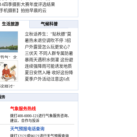
014四季摄影大赛年度评选结果
手机摄影】拍拍早晨的云
生活旅游
气候科普
立秋话养生：“贴秋膘”莫
暑热未退空调吹不停 3招
着急 先清暑再防燥
户外露营怎么玩更安心？
护住肩颈不酸痛
三伏天 不同人群专属防暑
这份攻略请收好
节气：北
暴雨天遇积水倒灌 这份避
要点请收好
连续强降雨可能诱发地质
险提示请收好
夏日安然入睡 收好这份降
灾害 这些前兆要知道
夏季户外活动注意这6点
温小贴士
防暑健身两不误
这样过：
服务
气象服务热线
拨打400-6000-121进行气象服务咨询、
建议、合作与投诉
天气预报电话查询
拨打12121或96121进行天气预报查询