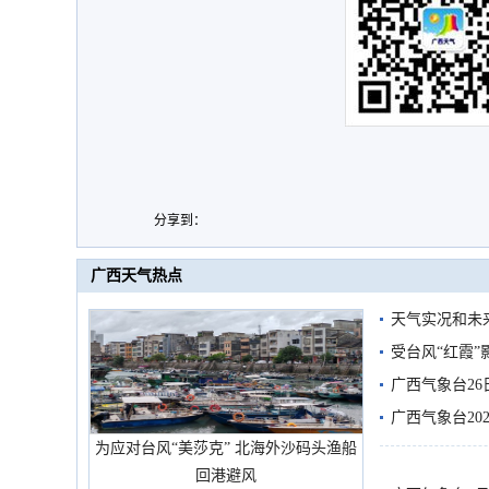
分享到：
广西天气热点
天气实况和未
受台风“红霞”
有较强降雨
广西气象台26
广西气象台20
为应对台风“美莎克” 北海外沙码头渔船
预警
回港避风