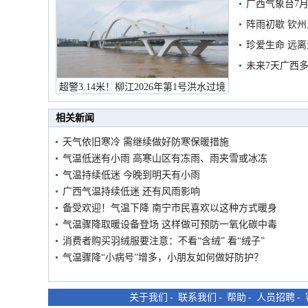
广西气象台7月
阵雨初歇 钦
珍爱生命 远
未来7天广西
超警3.14米！柳江2026年第1号洪水过境
市民在堤岸见证汛况
相关新闻
天气依旧寒冷 需继续做好防寒保暖措施
气温低迷有小雨 高寒山区有冻雨、雨夹雪或冰冻
气温持续低迷 今晚到明天有小雨
广西气温持续低迷 还有风雨影响
备受欢迎！气温下降 南宁市民喜欢以这种方式暖身
气温骤降取暖设备登场 这样做可预防一氧化碳中毒
消费者购买羽绒服要注意：不看“含绒” 看“绒子”
气温骤降“小病号”增多，小朋友如何做好防护？
关于我们
-
联系我们
-
帮助
-
人员招聘
-