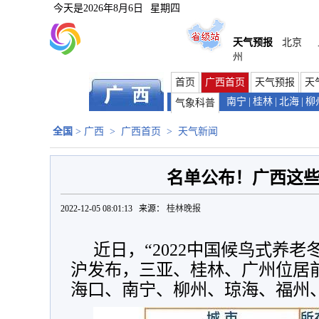
今天是
2026年8月6日
星期四
天气预报
北京
州
首页
广西首页
天气预报
天
南宁
|
桂林
|
北海
|
柳
气象科普
全国
>
广西
>
广西首页
>
天气新闻
名单公布！广西这
2022-12-05 08:01:13 来源：
桂林晚报
近日，“2022中国候鸟式养
沪发布，三亚、桂林、广州位居
海口、南宁、柳州、琼海、福州