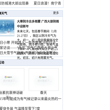
雨
日防城港大部出现暴
夏日浪漫！南宁青
山
更多
聊天气
大寒阴冷且多雨雾 广西大部阴雨
中迎新年
未来七天，包括春节期间（1月
21-27日），我区以阴冷天气为
主，初一、初二受中等偏强冷空
日小寒 开始进入一年中最寒冷的日子
气影响，阴冷有小雨，各地气温
家访谈——“冬至”节气广西雨水偏少气
下降4～6℃局地8℃以上，初三、
低
日大雪节气到来 广西将持续低温寒冷
初四天气转好，部分地区可见阳
气
光，初五、初六有雨雾天气。
互动
胎素抗衰神话破
春天
灭！
015年可能成为有气候记录以来最炎热的一
夏穿冬装 气温降至零下7度