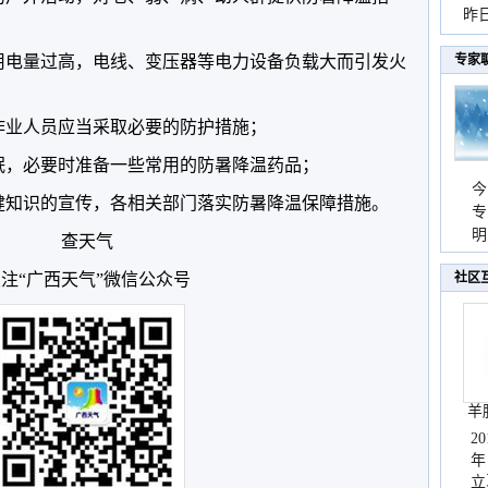
暴
昨
秀
用电量过高，电线、变压器等电力设备负载大而引发火
专家
作业人员应当采取必要的防护措施；
眠，必要时准备一些常用的防暑降温药品；
今
健知识的宣传，各相关部门落实防暑降温保障措施。
专
温
明
查天气
天
注“广西天气”微信公众号
社区
羊
2
年
立