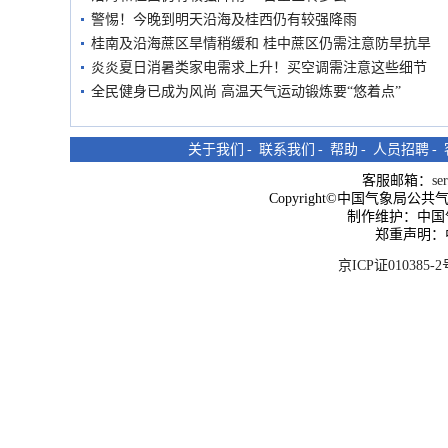
警惕！今晚到明天沿海及桂西仍有较强降雨
桂南及沿海蔗区旱情稍缓和 桂中蔗区仍需注意防旱抗旱
炎炎夏日消暑类家电需求上升！买空调需注意这些细节
全民健身已成为风尚 高温天气运动锻炼要“悠着点”
关于我们
-
联系我们
-
帮助
-
人员招聘
-
客服邮箱：
se
Copyright©中国气象局公共气象服
制作维护：中国
郑重声明：
京ICP证010385-2