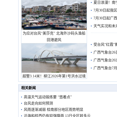
夏日浪漫！南
7月30日起
7月30日起
天气实况和未
为应对台风“美莎克” 北海外沙码头渔船
回港避风
受台风“红霞”
有较强降雨
广西气象台26
广西气象台20
预警
广西气象台7月
超警3.14米！柳江2026年第1号洪水过境
市民在堤岸见证汛况
相关新闻
高温天气运动锻炼要 “悠着点”
台风走向如何预测
风雨逐渐减弱 桂南部分地区雨势明显
沿海和桂西仍有较强降雨 13日全区转多云