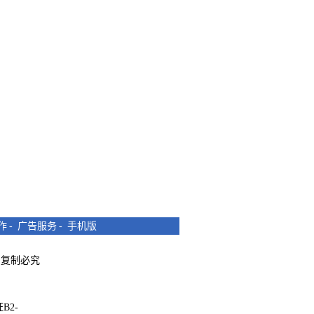
作
-
广告服务
-
手机版
所有 复制必究
B2-