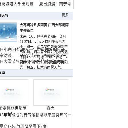
雨
日防城港大部出现暴
夏日浪漫！南宁青
山
更多
聊天气
大寒阴冷且多雨雾 广西大部阴雨
中迎新年
未来七天，包括春节期间（1月
21-27日），我区以阴冷天气为
主，初一、初二受中等偏强冷空
日小寒 开始进入一年中最寒冷的日子
气影响，阴冷有小雨，各地气温
家访谈——“冬至”节气广西雨水偏少气
下降4～6℃局地8℃以上，初三、
低
日大雪节气到来 广西将持续低温寒冷
初四天气转好，部分地区可见阳
气
光，初五、初六有雨雾天气。
互动
胎素抗衰神话破
春天
灭！
015年可能成为有气候记录以来最炎热的一
夏穿冬装 气温降至零下7度