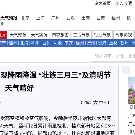
设为首页
加入收藏
天气预报
北京
上海
广州
武汉
重庆
西安
福州
杭
州
首页
天气预报
天气实况
四季旅游
生活气象
行业气象
气象影视
南宁
|
桂林
|
北海
|
柳州
|
百色
|
河池
|
来宾
|
梧州
|
贺州
|
贵港
|
玉林
|
钦州
|
现降雨降温 “壮族三月三”及清明节
天气晴好
站
大
中
【字体：
小
】
夏
广
，受高空槽和冷空气影响，今晚后半夜开始我区大部有
晴
广
流天气，至4月2日累计雨量桂北、桂东部分地区有25～
汛
地气温下降6～8℃，局部10℃以上，桂东北和沿海地区有