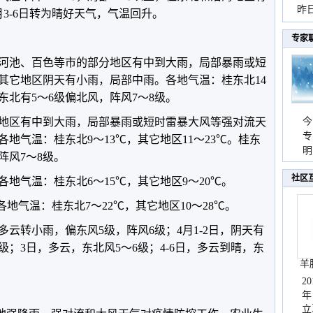
暴
昨
月3-6日转为晴好天气，气温回升。
秀
专家
河池、百色等市的部分地区有中到大雨，局部暴雨或短
其它地区阴天有小雨，局部中雨。各地气温：桂东北14
桂东北有5～6级偏北风，阵风7～8级。
分地区有中到大雨，局部暴雨或短时雷暴大风等强对流天
今
专
地气温：桂东北9～13℃，其它地区11～23℃。桂东
温
明
阵风7～8级。
天
社区
各地气温：桂东北6～15℃，其它地区9～20℃。
各地气温：桂东北7～22℃，其它地区10～28℃。
云转小雨，偏东风5级，阵风6级；4月1-2日，阴天有
级；3日，多云，东北风5～6级；4-6日，多云到晴，东
羊
2
年
立