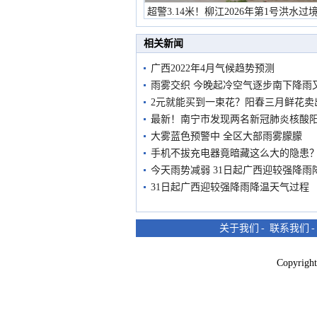
超警3.14米！柳江2026年第1号洪水过
市民在堤岸见证汛况
相关新闻
广西2022年4月气候趋势预测
雨雾交织 今晚起冷空气逐步南下降雨
2元就能买到一束花？阳春三月鲜花卖出
最新！南宁市发现两名新冠肺炎核酸
大雾蓝色预警中 全区大部雨雾朦朦
手机不拔充电器竟暗藏这么大的隐患
今天雨势减弱 31日起广西迎较强降雨
31日起广西迎较强降雨降温天气过程
关于我们
-
联系我们
Copyri