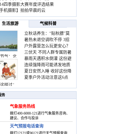
014四季摄影大赛年度评选结果
手机摄影】拍拍早晨的云
生活旅游
气候科普
立秋话养生：“贴秋膘”莫
暑热未退空调吹不停 3招
着急 先清暑再防燥
户外露营怎么玩更安心？
护住肩颈不酸痛
三伏天 不同人群专属防暑
这份攻略请收好
节气：北
暴雨天遇积水倒灌 这份避
要点请收好
连续强降雨可能诱发地质
险提示请收好
夏日安然入睡 收好这份降
灾害 这些前兆要知道
夏季户外活动注意这6点
温小贴士
防暑健身两不误
这样过：
服务
气象服务热线
拨打400-6000-121进行气象服务咨询、
建议、合作与投诉
天气预报电话查询
拨打12121或96121进行天气预报查询