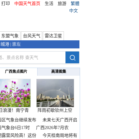
打印
中国天气首页
生活
旅游
繁體
中文
东盟气象
台风天气
雷达卫星
防城港
|
崇左
广西焦点图片
高清图集
日浪漫！南宁青
阵雨初歇钦州上空
秀山
邂逅
西区气象台继续发布
未来七天广西开启
热
西气象台6日17时
广西2026年7月农
期露营风险高！这份
今天桂南局地将有