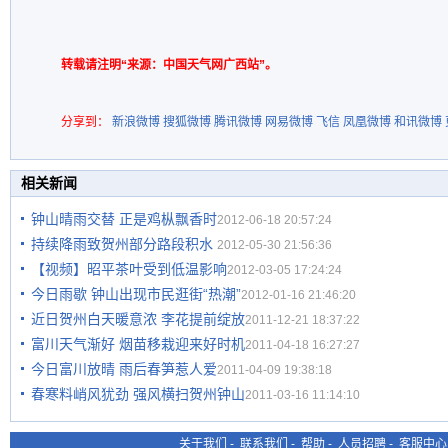
转载请注明“来源：中国天气网广西站”。
分享到：
新浪微博
搜狐微博
腾讯微博
网易微博
飞信
凤凰微博
和讯微博
相关新闻
钟山晴雨交替 正是鸡枞飘香时
2012-06-18 20:57:24
持续降雨致贺州部分路段积水
2012-05-30 21:56:36
【视频】昭平茶叶受到低温影响
2012-03-05 17:24:24
今日雨歇 钟山出现市民逛街“热潮”
2012-01-16 21:46:20
近日贺州白天暖意浓 李花提前绽放
2011-12-21 18:37:22
富川天气渐好 烟苗移栽迎来好时机
2011-04-18 16:27:27
今日富川放晴 雨后春笋惹人爱
2011-04-09 19:38:18
春寒料峭风犹劲 强风横扫贺州钟山
2011-03-16 11:14:10
关于我们
-
联系我们
-
帮助
-
人员招聘
-
客服中心