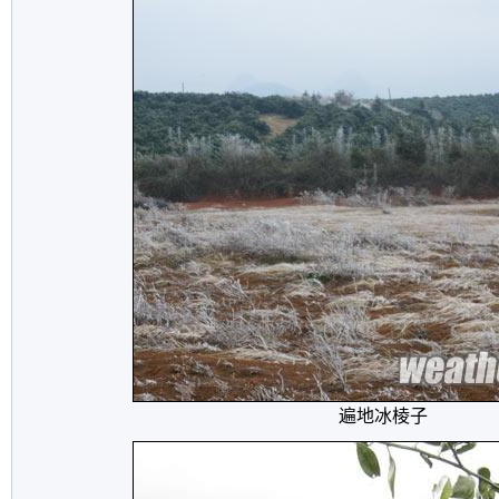
遍地冰棱子