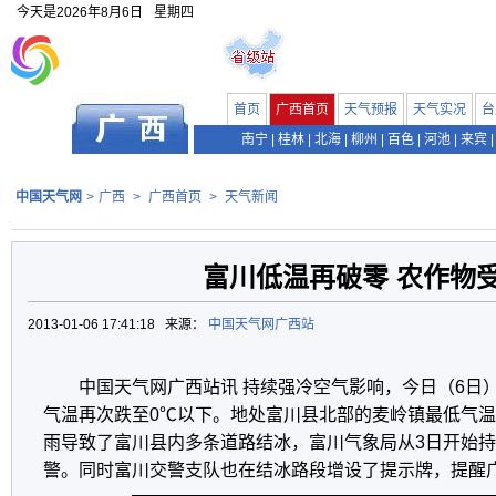
今天是
2026年8月6日
星期四
首页
广西首页
天气预报
天气实况
台
南宁
|
桂林
|
北海
|
柳州
|
百色
|
河池
|
来宾
|
中国天气网
>
广西
>
广西首页
>
天气新闻
富川低温再破零 农作物
2013-01-06 17:41:18 来源：
中国天气网广西站
中国天气网广西站讯 持续强冷空气影响，今日（6日
气温再次跌至0℃以下。地处富川县北部的麦岭镇最低气温达
雨导致了富川县内多条道路结冰，富川气象局从3日开始
警。同时富川交警支队也在结冰路段增设了提示牌，提醒